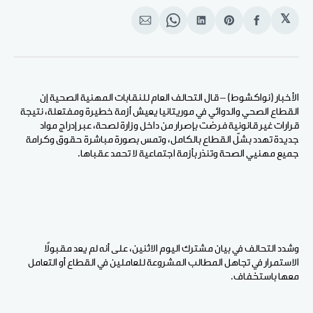
𝕏
انشر
Share
انشر
Share
انشر
على
on
على
on
على
الفيسبوك
Pinterest
لينكد
WhatsApp
الإيميل
إن
الأخبار (نواكشوط) – قال التحالف العام للنقابات المهنية الصحية إن
القطاع الصحي والدوائي في موريتانيا يعيش أزمة خطيرة ومفتعلة، نتيجة
قرارات غير قانونية فرضت بإصرار من داخل وزارة لصحة، عبر إدراج مواد
جديدة تهدد بشلّ القطاع بالكامل، وتمس بصورة مباشرة حقوق وكرامة
جميع مهنيي الصحة وتنذر بأزمة اجتماعية لا تحمد عقباها.
وشدد التحالف في بيان مشترك اليوم الاثنين، على أنه لم يعد مقبولاً
الاستمرار في تجاهل المطالب المشروعة للعاملين في القطاع أو التعامل
معها باستخفاف.