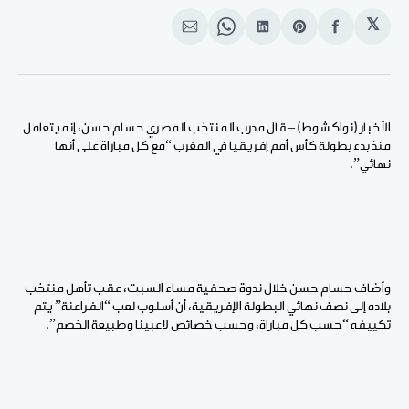
𝕏
انشر
Share
انشر
Share
انشر
على
on
على
on
على
الفيسبوك
Pinterest
لينكد
WhatsApp
الإيميل
إن
الأخبار (نواكشوط) – قال مدرب المنتخب المصري حسام حسن، إنه يتعامل
منذ بدء بطولة كأس أمم إفريقيا في المغرب “مع كل مباراة على أنها
نهائي”.
وأضاف حسام حسن خلال ندوة صحفية مساء السبت، عقب تأهل منتخب
بلاده إلى نصف نهائي البطولة الإفريقية، أن أسلوب لعب “الفراعنة” يتم
تكييفه “حسب كل مباراة، وحسب خصائص لاعبينا وطبيعة الخصم”.