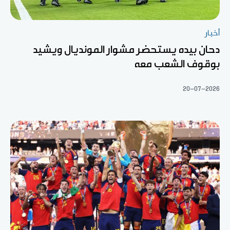
أخبار
دحان بيده يستحضر مشوار المونديال ويشيد
بوقوف الشعب معه
20-07-2026