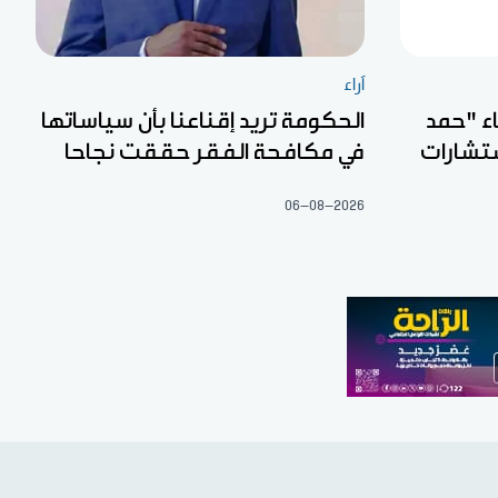
آراء
اء "حمد
الحكومة تريد إقناعنا بأن سياساتها
ستشارات
في مكافحة الفقر حققت نجاحا
06-08-2026