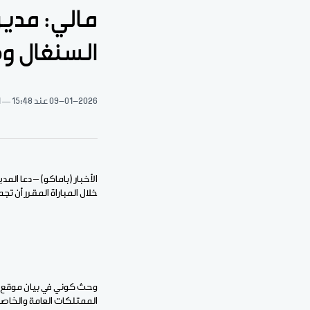
مالي: مدير
السنغال و
09-01-2026
عند 15:48
1 د
الأخبار (باماكو) – دعا ال
خلال المباراة المقرر أن ت
وحث كوني في بيان موقع من
الممتلكات العامة والخاصة