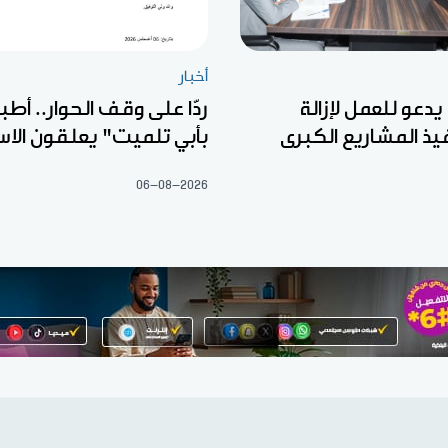
أخبار
 يدعو للعمل لإزالة
ردّا على وقف الحوار.. أطب
يذ المشاريع الكبرى
بأبي تلميت" يعلقون الا
06-08-2026