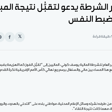
 الشرطة يدعو لتقبُّل نتيجة المبا
ضبط النفس
قيقة قراءة
𝕏
انشر
e
على
n
الفيس
t
مدير العام للشرطة المالية يوسف كوني، الماليين إلى “تقبُّل الفوز كما الهزيمة ب
جمع هذا المساء بين مالي والسنغال برسم ربع نهائي كأس الأمم الإفريقية لكرة القدم
 طرفه نشرته وسائل الإعلام المحلية، مواطني بلده على “التحلي بالهدوء، والروح 
، مهما كانت نتيجة اللقاء”.