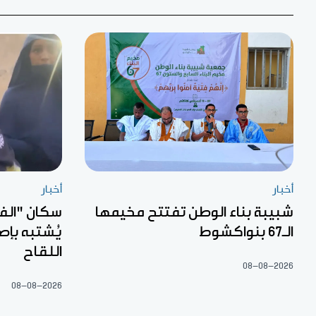
أخبار
أخبار
شبيبة بناء الوطن تفتتح مخيمها
سكان "الف
الـ67 بنواكشوط
يُشتبه بإص
اللقاح
08-08-2026
08-08-2026