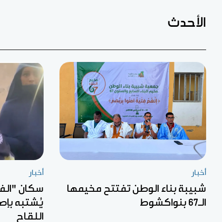
الأحدث
أخبار
أخبار
شبيبة بناء الوطن تفتتح مخيمها
سكان "الف
الـ67 بنواكشوط
يُشتبه بإص
اللقاح