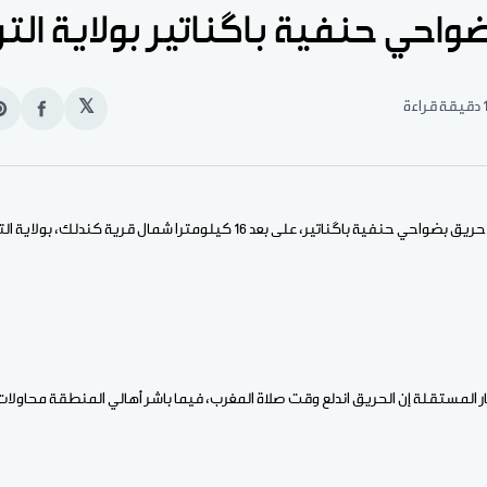
احي حنفية باگناتير بولاية الترا
قيقة قراءة
𝕏
انشر
e
على
n
الفيس
t
الأخبار (نواكشوط) – شبَّ حريق بضواحي حنفية باگناتير، على بعد 16 كيلومترا شمال
ار المستقلة إن الحريق اندلع وقت صلاة المغرب، فيما باشر أهالي المنطقة محاولات