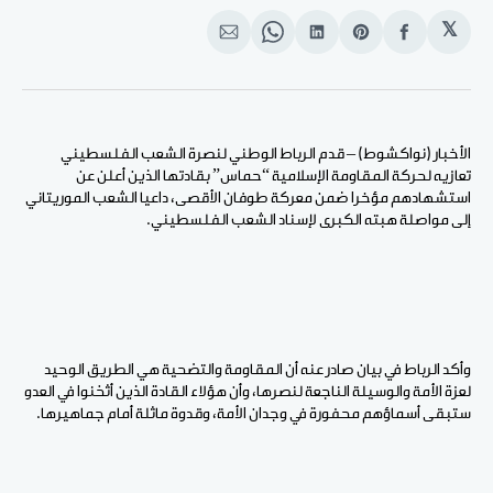
𝕏
انشر
Share
انشر
Share
انشر
على
on
على
on
على
الفيسبوك
Pinterest
لينكد
WhatsApp
الإيميل
إن
الأخبار (نواكشوط) – قدم الرباط الوطني لنصرة الشعب الفلسطيني
تعازيه لحركة المقاومة الإسلامية “حماس” بقادتها الذين أعلن عن
استشهادهم مؤخرا ضمن معركة طوفان الأقصى، داعيا الشعب الموريتاني
إلى مواصلة هبته الكبرى لإسناد الشعب الفلسطيني.
وأكد الرباط في بيان صادر عنه أن المقاومة والتضحية هي الطريق الوحيد
لعزة الأمة والوسيلة الناجعة لنصرها، وأن هؤلاء القادة الذين أثخنوا في العدو
ستبقى أسماؤهم محفورة في وجدان الأمة، وقدوة ماثلة أمام جماهيرها.