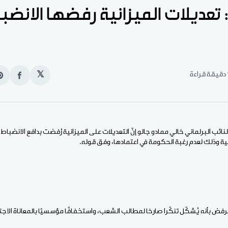
 تعديلات الميزانية رفضها الانضب
قراءة
𝕏
انشر
e
على
n
الفيس
t
لنائب البرلماني خالي ممادو جالو إنّ التعديلات على الميزانية رُفضت بدافع الانضباط
ية وذلك لعدم رغبة الحكومة في اعتمادها، وفق قوله.
رفض بأنه يُشكّل تنكّرا صارخا لمطالب الشعب، واستخفافًا مؤسسيًا بالمعاناة الاجت