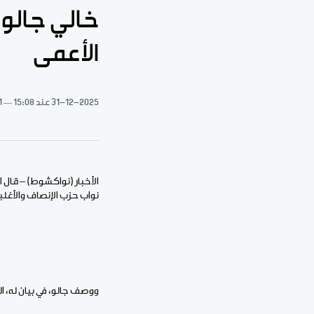
خالي جالو:
الأعمى
31-12-2025
عند 15:08
1 دقيقة 
الأخبار (نواكشوط) – قال ا
نواب حزب الإنصاف والأغلب
ووصف جالو، في بيان له، ال