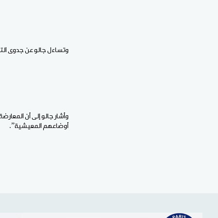
وتساءل جالو عن جدوى التم
وأشار جالو إلى أن المعار
أوضاعهم المعيشية”.