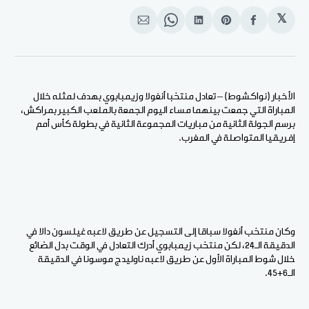
𝕏
انشر
Share
انشر
Share
انشر
على
on
على
on
على
الفيسبوك
Pinterest
لينكد
WhatsApp
الإيميل
إن
الأخبار (نواكشوط) – تعادل منتخبا أنغولا وزيمبابوي بهدف لمثله خلال
المباراة التي جمعت بينهما مساء اليوم الجمعة بالملعب الكبير بمراكش،
برسم الجولة الثانية من مباريات المجموعة الثانية في بطولة كأس أمم
إفريقيا المتواصلة في المغرب.
وكان منتخب أنغولا سباقا إلى التسجيل عن طريق لاعبه غيلسون دالا في
الدقيقة الـ24، لكن منتخب زيمبابوي أدرك التعادل في الوقت بدل الضائع
خلال شوط المباراة الأول عن طريق لاعبه ناوليدج موسونا في الدقيقة
الـ6+45.