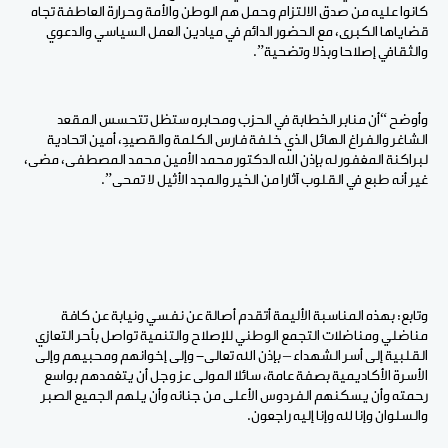
كانوا عليه من صدق الالتزام وحمل هم الوطن والأمة وحرارة العاطفة تجاه
قضاياها الكبرى، مع الحضور الدائم في ميادين العمل السياسي والدعوي
والثقافي إصلاحا وبذلا وتضحية”.
وأوضح “أن منابر الخطابة في الحزب ومحابره ستظل تتحسس المقعد
الشاغر والفراغ الهائل الذي خلفة فارس الكلمة والقصيدِ، أمين اتحادية
لبراكنة المغفور له بإذن الله الدكتور محمد الأمين محمد المصطفى، مضى،
غير أنه طبع في القلوب آثارا من الخير والمجد الأثيل لا تمحى”.
وتابع: بهذه المناسبة الأليمة أتقدم أصالة عن نفسي ونيابة عن كافة
مناضلي ومناضلات التجمع الوطني للإصلاح والتنمية تواصل بأحر التعازي
القلبية إلى أسر الشهداء – بإذن الله تعالى- وإلى إخوانهم ومحبيهم وإلى
الأسرة الأكاديمية بصفة عامة، سائلا المولى عز وجل أن يتغمدهم بواسع
رحمته وأن يسكنهم الفردوس الأعلى من جنانه وأن يلهم الجميع الصبر
والسلوان وإنا لله وإنا إليه راجعون.