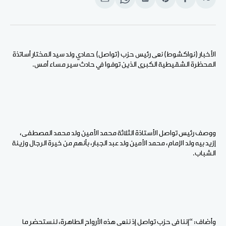
انشر
Share
انشر
Share
انشر
على
on
على
on
على
الفيسبوك
Pinterest
لينكد
WhatsApp
الإيميل
إن
الأخبار (نواكشوط) نعى رئيس حزب (تواصل) حمادي ولد سيد المختار أساتذة
المحظرة الشقيطية الكبرى الذين توفوا في حادث سير مساء أمس.
ووصف رئيس تواصل الأستاذة الثلاثة محمد الأمين ولد محمد المصطفى،
إزيد بيه ولد الإمام، محمد الأمين ولد عبد الجبار، بأنهم من خيرة الرجال وزينة
الشباب.
وأضاف: “إننا في حزب تواصل إذ ننعي هذه الأرواح الطاهرة، لنستحضر ما