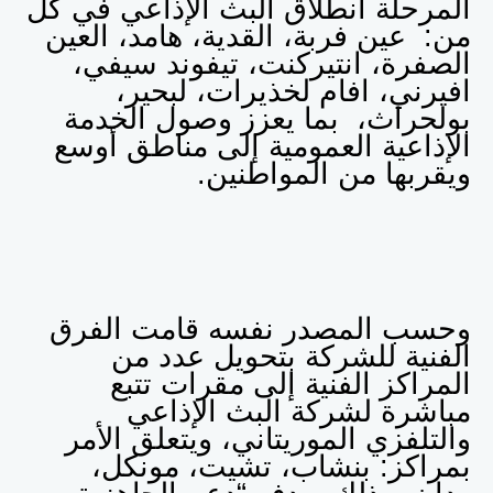
المرحلة انطلاق البث الإذاعي في كل
من: عين فربة، القدية، هامد، العين
الصفرة، انتيركنت، تيفوند سيفي،
افيرني، افام لخذيرات، لبحير،
بولحراث، بما يعزز وصول الخدمة
الإذاعية العمومية إلى مناطق أوسع
ويقربها من المواطنين.
وحسب المصدر نفسه قامت الفرق
الفنية للشركة بتحويل عدد من
المراكز الفنية إلى مقرات تتبع
مباشرة لشركة البث الإذاعي
والتلفزي الموريتاني، ويتعلق الأمر
بمراكز: بنشاب، تشيت، مونكل،