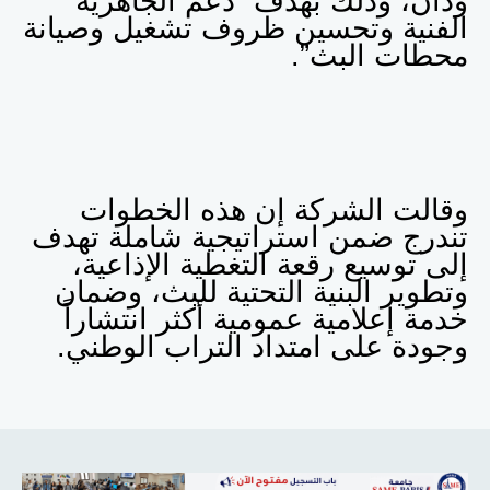
ودان، وذلك بهدف “دعم الجاهزية
الفنية وتحسين ظروف تشغيل وصيانة
محطات البث”.
وقالت الشركة إن هذه الخطوات
تندرج ضمن استراتيجية شاملة تهدف
إلى توسيع رقعة التغطية الإذاعية،
وتطوير البنية التحتية للبث، وضمان
خدمة إعلامية عمومية أكثر انتشاراً
وجودة على امتداد التراب الوطني.