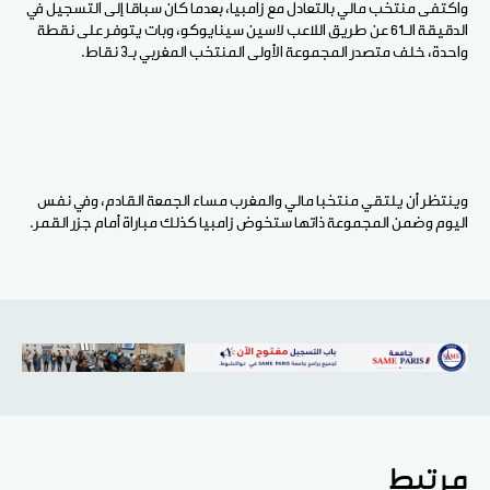
واكتفى منتخب مالي بالتعادل مع زامبيا، بعدما كان سباقا إلى التسجيل في
الدقيقة الـ61 عن طريق اللاعب لاسين سينايوكو، وبات يتوفر على نقطة
واحدة، خلف متصدر المجموعة الأولى المنتخب المغربي بـ3 نقاط.
وينتظر أن يلتقي منتخبا مالي والمغرب مساء الجمعة القادم، وفي نفس
اليوم وضمن المجموعة ذاتها ستخوض زامبيا كذلك مباراة أمام جزر القمر.
مرتبط