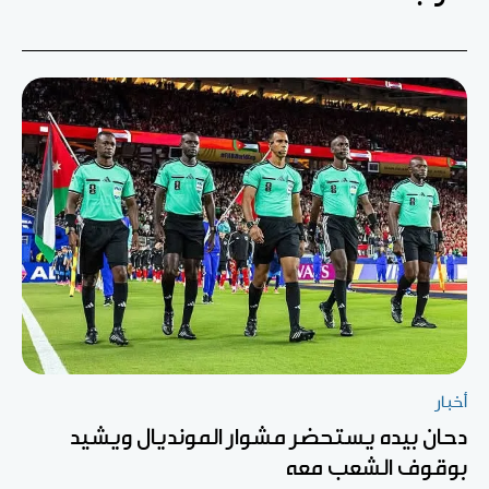
أخبار
دحان بيده يستحضر مشوار المونديال ويشيد
بوقوف الشعب معه