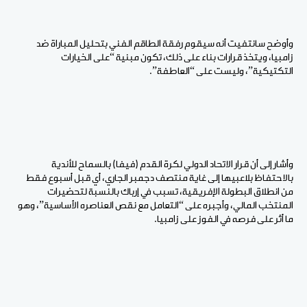
وأوضح سانتفيت أنه سيقوم رفقة الطاقم الفني بتحليل المباراة ضد
زامبيا، ويتخذ قرارات بناء على ذلك، تكون مبنية “على الخيارات
التكتيكية”، وليست على “العاطفة”.
وأشار إلى أن قرار الاتحاد الدولي لكرة القدم (فيفا) بالسماح للأندية
بالاحتفاظ بلاعبيها إلى غاية منتصف دجمبر الجاري، أي قبل أسبوع فقط
من انطلاق البطولة الإفريقية، تسبب في إرباك بالنسبة لتحضيرات
المنتخب المالي، وأجبره على “التعامل مع نقص العناصره الأساسية”، وهو
ما أثر على فرصه في الفوز على زامبيا.