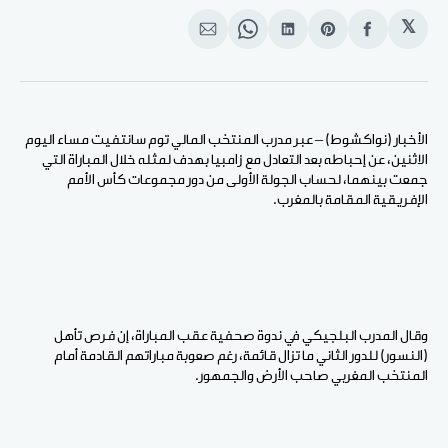
𝕏
انشر
Share
انشر
Share
انشر
على
on
على
on
على
الفيسبوك
Pinterest
لينكد
WhatsApp
الإيميل
إن
الأخبار (نواكشوط) – عبر مدرب المنتخب المالي توم سانتفيت مساء اليوم
الاثنين، عن إحباطه بعد التعادل مع زامبيا بهدف لمثله خلال المباراة التي
جمعت بينهما، لحساب الجولة الأولى من دور مجموعات كأس الأمم
الإفريقية المقامة بالمغرب.
وقال المدرب البلجيكي في ندوة صحفية عقب المباراة، إن فرص تأهل
(النسور) للدور الثاني ما تزال قائمة، رغم صعوبة مباراتهم القادمة أمام
المنتخب المغربي صاحب الأرض والجمهور.