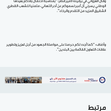
وقال الغزواني في برقيته لأمير قطر: “بمناسبة احتفال بلادكم بعيدها
الوطني يسرني أن أعبر لسموكم عن أحر التهاني، متمنيا للشعب القطري
الشقيق المزيد من التقدم والرخاء”.
وأضاف: “كما أجدد لكم حرصنا على مواصلة الجهود من أجل تعزيز وتطوير
علاقات التعاون القائمة بين البلدين”.
مرتبط