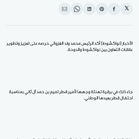
𝕏
انشر
Share
انشر
Share
انشر
على
on
على
on
على
الفيسبوك
Pinterest
لينكد
WhatsApp
الإيميل
إن
الأخبار (نواكشوط) أكد الرئيس محمد ولد الغزواني حرصه على تعزيز وتطوير
علاقات التعاون بين نواكشوط والدوحة.
جاء ذلك في برقية تهنئة وجهها لأمير قطر تميم بن حمد آل ثاني بمناسبة
احتفال قطر بعيدها الوطني.