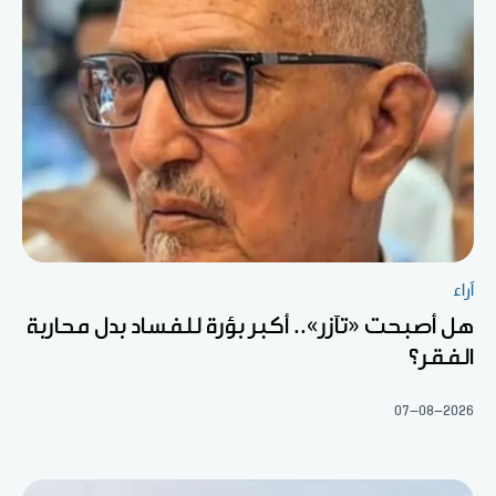
آراء
هل أصبحت «تآزر».. أكبر بؤرة للفساد بدل محاربة
الفقر؟
07-08-2026