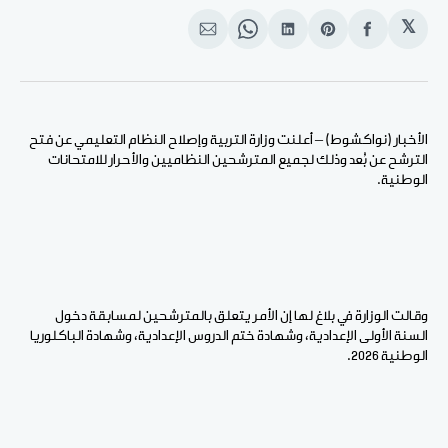
𝕏
انشر
Share
انشر
Share
انشر
على
on
على
on
على
الفيسبوك
Pinterest
لينكد
WhatsApp
الإيميل
إن
الأخبار (نواكشوط) – أعلنت وزارة التربية وإصلاح النظام التعليمي عن فتح
الترشح عن بُعد وذلك لجميع المترشحين النظاميين والأحرار للامتحانات
الوطنية.
وقالت الوزارة في بلاغ لها إن الأمر يتعلق بالمترشحين لمسابقة دخول
السنة الأولى الإعدادية، وشهادة ختم الدروس الإعدادية، وشهادة الباكلوريا
الوطنية 2026.