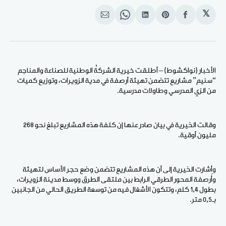
𝕏
انشر
Share
انشر
Share
انشر
على
on
على
on
على
الفيسبوك
Pinterest
لينكد
WhatsApp
الإيميل
إن
الأخبار (نواكشوط) – أطلقت خيرية الشركةُ الوطنية للصناعة والمناجم
“سنيم” مشاريع تتضمن تهيئة أرصفة في مدية الزويرات، وتوزيع كميات
من الزي المدرسي وطاولات مدرسية.
وقالت الخيرية في بيان صادر عنها إن كلفة هذه المشاريع تبلغ نحو 268
مليون أوقية.
وأشارت الخيرية إلى أن هذه المشاريع تتضمن وضع حجر الأساس لتهيئة
وأَرصفة المحور الطرقي الرابط بين ملتقى الطرق ووسط مدينة الزويرات،
بطول 1,4 كلم، وتتكون الأشغال فيه من توسعة الطريق الحالي من الجانبين
بـ0,5 متر.