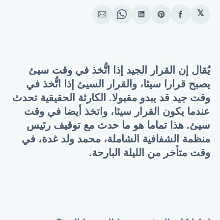
𝕏
انشر
Share
انشر
Share
انشر
على
on
على
on
على
الفيسبوك
Pinterest
لينكد
WhatsApp
الإيميل
إن
يُقال إن القرار الجيد إذا اتُّخذ في وقت سيئ
يصبح قرارا سيئا، والقرار السيئ إذا اتُّخذ في
وقت جيد قد يبدو مقبولا. الكارثة الحقيقية تحدث
عندما يكون القرار سيئا، واتخذ أيضا في وقت
سيئ. هذا تماما هو ما حدث مع توقيف رئيس
منظمة الشفافية الشاملة، محمد ولد غدة، في
وقت متأخر من الليلة البارحة.