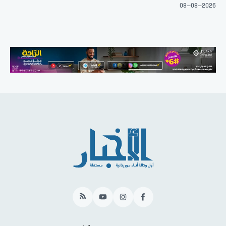
08-08-2026
RSS
YouTube
Instagram
Facebook