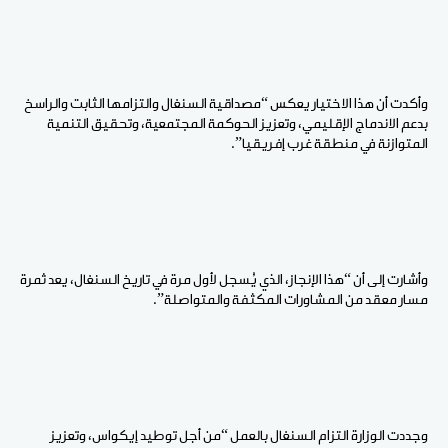
وأكدت أن هذا الاختيار يعكس “مصداقية السنغال والتزامها الثابت والراسخ
بدعم الاندماج الإقليمي، وتعزيز الحوكمة المجتمعية، وتحقيق التنمية
المتوازنة في منطقة غرب إفريقيا”.
وأشارت إلى أن “هذا الإنجاز، الذي يُسجل لأول مرة في تاريخ السنغال، يعد ثمرة
مسار معقد من المشاورات المكثفة والمتواصلة”.
وجددت الوزارة التزام السنغال بالعمل “من أجل توطيد إيكواس، وتعزيز