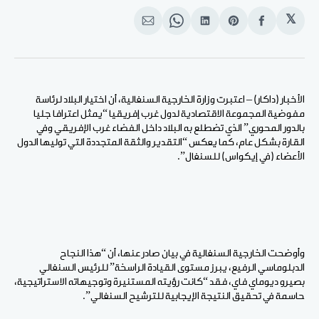
𝕏
انشر
Share
انشر
Share
انشر
على
on
على
on
على
الفيسبوك
Pinterest
لينكد
WhatsApp
الإيميل
إن
الأخبار (داكار) – اعتبرت وزارة الخارجية السنغالية، أن اختيار البلاد لرئاسة
مفوضية المجموعة الاقتصادية لدول غرب إفريقيا “يمثل اعترافا جليا
بالدور المحوري” الذي تضطلع به البلاد داخل الفضاء غرب الإفريقي وفي
القارة بشكل عام، كما يعكس “التقدير والثقة المتجددة التي توليها الدول
الأعضاء (في إيكواس) للسنغال”.
وأوضحت الخارجية السنغالية في بيان صادر عنها، أن “هذا النجاح
الدبلوماسي الرفيع، يبرز مستوى القيادة الراسخة” للرئيس السنغالي
بصيرو ديوماي فاي، فقد “كانت رؤيته المستنيرة وتوجيهاته الاستراتيجية،
حاسمة في تحقيق النتيجة الإيجابية للترشيح السنغالي”.