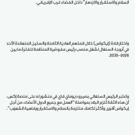
السلام والاستقرار والازدهار” داخل الفضاء غرب الإفريقي.
واختار قادة (إيكواس) خلال قمتهم العادية الثامنة والستين المنعقدة الأحد
في أبوجا، السنغال لشغل منصب رئيس مفوضية المنظمة للفترة ما بين
2026–2030.
واعتبر الرئيس السنغالي بصيرو ديوماي فاي في منشور له على منصة إكس،
أن هذه الثقة تُلزم البلاد بمواصلة “العمل مع جميع الدول الأعضاء، من أجل
إيكواس أقوى وأكثر تكاملا، ملتزمة بالسلام والاستقرار ورفاهية الشعوب”.