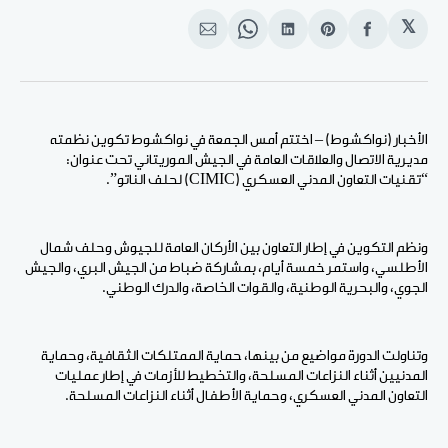
𝕏
انشر
Share
انشر
Share
انشر
على
on
على
on
على
الفيسبوك
Pinterest
لينكد
WhatsApp
الإيميل
إن
الأخبار (نواكشوط) – اختتم أمس الجمعة في نواكشوط تكوين نظمته
مديرية الاتصال والعلاقات العامة في الجيش الموريتاني تحت عنوان:
“تقنيات التعاون المدني العسكري (CIMIC) لحلف الناتو”.
ونظم التكوين في إطار التعاون بين الأركان العامة للجيوش وحلف شمال
الأطلسي، واستمر خمسة أيام، بمشاركة ضباط من الجيش البري، والجيش
الجوي، والبحرية الوطنية، والقوات الخاصة، والدرك الوطني.
وتناولت الدورة مواضيع من بينها، حماية الممتلكات الثقافية، وحماية
المدنيين أثناء النزاعات المسلحة، والتخطيط للأزمات في إطار عمليات
التعاون المدني العسكري، وحماية الأطفال أثناء النزاعات المسلحة.