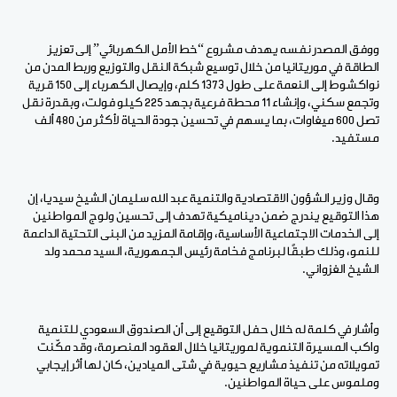
ووفق المصدر نفسه يهدف مشروع “خط الأمل الكهربائي” إلى تعزيز
الطاقة في موريتانيا من خلال توسيع شبكة النقل والتوزيع وربط المدن من
نواكشوط إلى النعمة على طول 1373 كلم، وإيصال الكهرباء إلى 150 قرية
وتجمع سكني، وإنشاء 11 محطة فرعية بجهد 225 كيلو فولت، وبقدرة نقل
تصل 600 ميغاوات، بما يسهم في تحسين جودة الحياة لأكثر من 480 ألف
مستفيد.
وقال وزير الشؤون الاقتصادية والتنمية عبد الله سليمان الشيخ سيديا، إن
هذا التوقيع يندرج ضمن ديناميكية تهدف إلى تحسين ولوج المواطنين
إلى الخدمات الاجتماعية الأساسية، وإقامة المزيد من البنى التحتية الداعمة
للنمو، وذلك طبقًا لبرنامج فخامة رئيس الجمهورية، السيد محمد ولد
الشيخ الغزواني.
وأشار في كلمة له خلال حفل التوقيع إلى أن الصندوق السعودي للتنمية
واكب المسيرة التنموية لموريتانيا خلال العقود المنصرمة، وقد مكّنت
تمويلاته من تنفيذ مشاريع حيوية في شتى الميادين، كان لها أثر إيجابي
وملموس على حياة المواطنين.