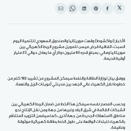
𝕏
انشر
Share
انشر
Share
انشر
على
on
على
on
على
الفيسبوك
Pinterest
لينكد
WhatsApp
الإيميل
إن
الأخبار (نواكشوط) وقعت موريتانيا والصندوق السعودي للتنمية اليوم
السبت، اتفاقية قرض ميسر، لتمويل مشروع الربط الكهربائي بين
موريتانيا ومالي، بمبلغ قدره 60 مليون دولار أي ما يعادل حوالي 23 مليار
أوقية قديمة.
ووفق بيان لوزارة الطاقة والنفط سيمكن المشروع من تشييد 182 كلم من
خطوط نقل الكهرباء عالي الجهد بين مدينتي أعوينات الزبل والنعمة.
وحسب المصدر نفسه سيمكن هذا الخط من ضمان الربط الكهربائي بين
الشبكات القائمة في شرق البلاد وغربها من جهة ومن نقل الإنتاج نحو
مناطق الاستهلاك الجديدة من جهة أخرى، كما سيضمن التزويد المنتظم
بالكهرباء للبلدات الواقعة على طول الخط بطاقة كهربائية موثوقة
ونظيفة.