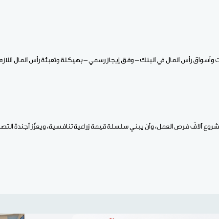
سواق رأس المال في البنك – وفق إيجاز رسمي – بهيكلة وتعبئة رأس المال اللازم
مشروع آلافَ فرص العمل، وأن يبني سلسلة قيمة زراعية تنافسية، ويعزّز أجندة التصني