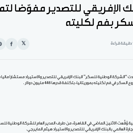
نك الإفريقي للتصدير مفوّضا لت
كر بفم لكليته
قراءة
𝕏
انشر
e
على
n
الفيس
t
مدت “الشركة الوطنية للسكر” البنك الإفريقي للتصدير والاستيراد مستشارا مالي
ر في فم لكليته بموريتانيا، بتكلفة قدرها 446 مليون دولار .
ية وُقِّعت الاثنين الماضي في القاهرة، من طرف المدير العام للشركة الوطنية للس
ارة العالمي بالبنك الإفريقي للتصدير والاستيراد هيثم المايرجي.