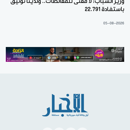
وزير الشباب: لا معنى للمغالطات.. ولدينا توثيق
باستفادة 22.791
05-08-2026