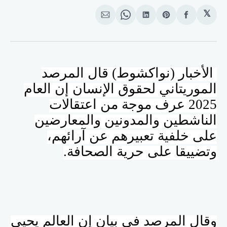
𝕏
انشر
Share
انشر
Share
انشر
على
on
على
on
على
الفيسبوك
Pinterest
لينكد
WhatsApp
الإيميل
إن
الأخبار (نواكشوط) قال المرصد
الموريتاني لحقوق الإنسان إن العام
2025 عرف موجة من اعتقالات
الناشطين والمدونين والمعارضين
على خلفية تعبيرهم عن آرائهم،
وتضييقا على حرية الصحافة.
وقال المرصد في بيان إن العالم يحيى