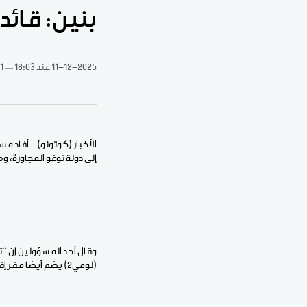
بنين: قائد 
11-12-2025
عند 18:03
1 دقيقة قراءة
الأخبار (كوتونو) – أفاد مس
إلى دولة توغو المجاورة، و
وقال أحد المسؤولين إن “ت
(لومي2) يضم أيضا مقر إقامة الرئيس فور نياسينغبي”.