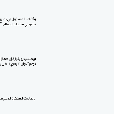
وأضاف المسؤول في تصريحه 
توغو في محاولة الانقلاب”
وبحسب رويترز فإن جهاز الم
توغو”، وأن “تيغري تلقى 
وطالبت المذكرة الدعم من