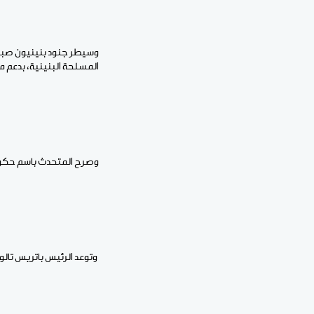
وسيطر جنود بنينيون صباح 
المسلحة البنينية، بدعم م
وصرح المتحدث باسم حكومة بنين ويلف
وتوعد الرئيس باتريس تال