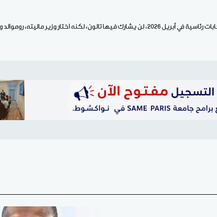
، لكنه اختار وزير ماليته، روموالد واداني، كمرشح لخلافته.