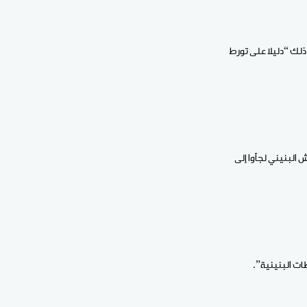
ذلك “دليلا على تورط
 البنيني لجأوا إلى
ت البنينية”.