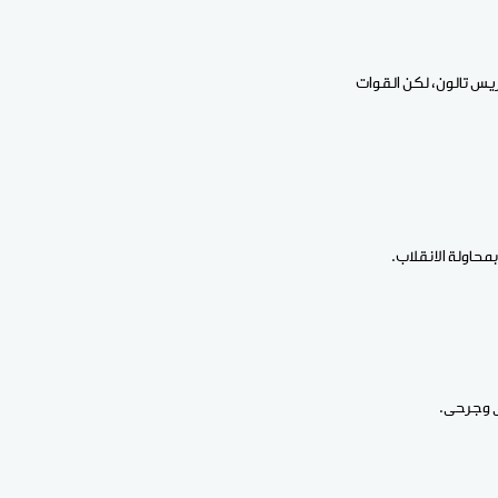
ريس تالون، لكن القوات
ى وجرحى.