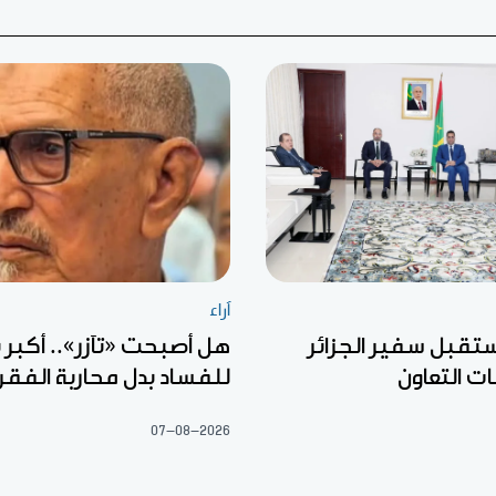
آراء
ستقبل سفير الجزائر
هل أصبحت «تآزر».. أكبر ب
ت التعاون
للفساد بدل محاربة الفقر
07-08-2026