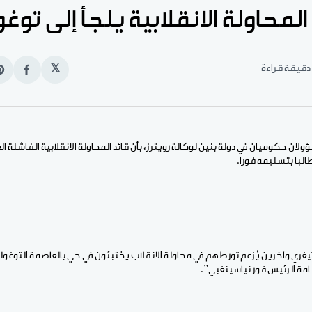
المحاولة الانقلابية يلجأ إلى توغو
𝕏
انشر
e
على
n
الفيس
t
ؤولان حكوميان في دولة بنين لوكالة رويترز، بأن قائد المحاولة الانقلابية الفاشلة ا
طالبا بتسليمه فورا.
يغري وآخرين يُزعم تورطهم في محاولة الانقلاب يختبئون في حي بالعاصمة التوغو