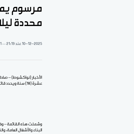
مرسوم يمن
محددة ليلا
10-12-2025
عند 21:19
1 دقيقة قراءة
الأخبار (نواكشوط) – صادق
عشرة (18) سنة ويحدد قائمة أعمال معنية يحظر عليهم العمل فيها ليلا.
وشملت هذه القائمة – وفق 
البناء والأشغال العامة، وا