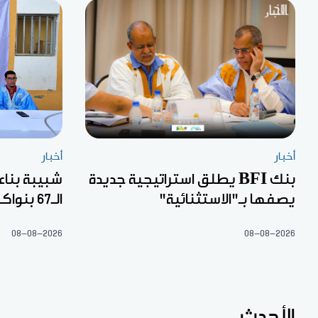
أخبار
أخبار
بنك BFI يطلق استراتيجية جديدة
شبيبة بناء
يصفها بـ"الاستثنائية"
الـ67 بنواكشوط
08-08-2026
08-08-2026
الأحدث