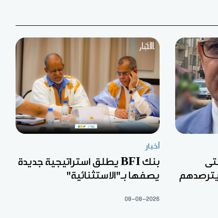
أخبار
تى
بنك BFI يطلق استراتيجية جديدة
 يترصدهم
يصفها بـ"الاستثنائية"
08-08-2026