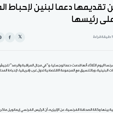
 تقديمها دعما لبنين لإحباط ال
 على رئيسها
1 دقيقة قراءة
𝕏
انشر
e
على
n
الفيس
t
فرنسا اليوم الثلاثاء أنها قدمت دعما لوجستيا، و”في مجال المراقبة والرصد” للجيش 
البنينية، وبالتنسيق مع المجموعة الاقتصادية لدول غرب إفريقيا، لإحباط المحاول
 بينها وكالة الصحافة الفرنسية، عن الإليزيه، أن الرئيس الفرنسي إيمانويل ماكر