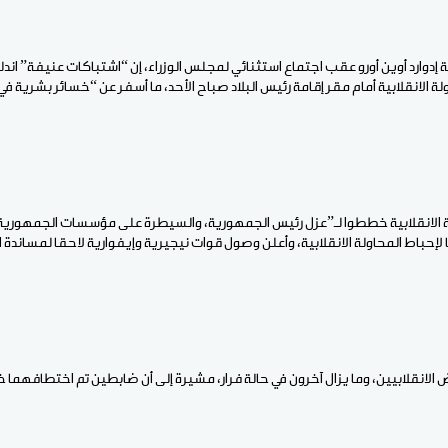
ة إدوارد أوين أورو عقب اجتماع استثنائي لمجلس الوزراء، إن “اشتباكات عنيفة” ان
 الانقلابية أمام مقر إقامة رئيس البلاد صباح الأحد، ما أسفر عن “خسائر بشرية 
 الانقلابية خططوا لـ”عزل رئيس الجمهورية، والسيطرة على مؤسسات الجمهورية
لإحباط المحاولة الانقلابية، وأعلن وصول قوات نيجيرية وإيفوارية لاحقا لمساندة 
نقلابيين، وما يزال آخرون في حالة فرار، مشيرة إلى أن ضابطين تم اختطافهما خلال