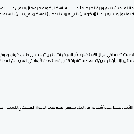
حا للمتحدث باسم وزارة الخارجية الفرنسية باسكال كونفافرو، قال فيه إن فرنسا
ية لدول غرب إفريقيا (إيكواس)، التي قررت التدخل (العسكري في بنين)، لا سيما عب
قدمت “دعما في مجال الاستخبارات أو المراقبة” لبنين “بناء على طلب كوتونو، وفي 
شيرا إلى أن البلدين تجمعهما “شراكة قوية ومتعددة الأبعاد في العديد من المجالا
لاثنين مقتل عدة أشخاص في البلاد بينهم زوجة مدير الديوان العسكري للرئيس، خلال