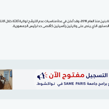
ويتولى باتريس تالون رئاسة بنين منذ العام 2016، وقد أعلن في عدة مناسبات عدم الترشح لولاية ثال