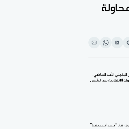
محاولة
Shar
انشر
Share
انشر
o
على
on
على
بوك
Pinteres
لينكد
WhatsApp
الإيميل
إن
البنيني الأحد الماضي،
ة الانقلابية ضد الرئيس
ون، قاد “جهدا تنسيقيا”