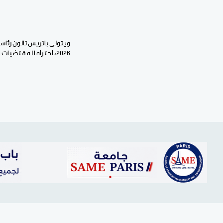
2026، احتراما لمقتضيات الدستور، الذي ينص على ولايتين رئاسيتين كأقصى حد لرئيس الجمهورية.