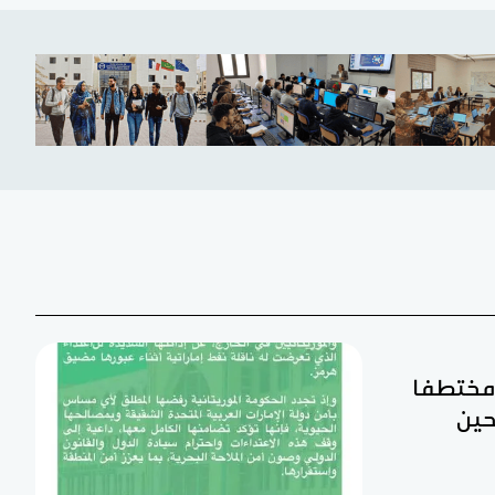
ن مختطفا
حين