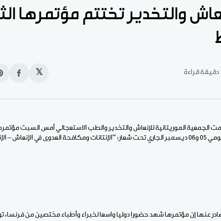
عاش والتخدير تختتم مؤتمرها الث
قراءة
𝕏
انشر
e
على
n
الفيس
t
مت الجمعية الموريتانية للإنعاش والتخدير والطب الاستعجالي أمس السبت مؤتمرها
بنواكشوط، والذي انعقد يومي 05 و06 ديسمبر الجاري تحت شعار: “الإنتانات ومكافحة العدوى في الإن
ادر عنها إن مؤتمرها شهد حضورا دوليا واسعا لخبراء وأطباء مختصين من فرنسا، تون