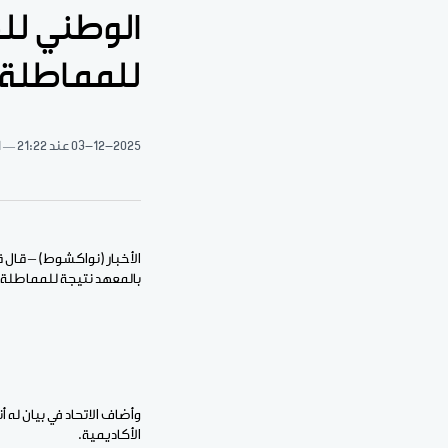
الوطني للط
للمماطلة 
03-12-2025
عند 21:22
1 د
الأخبار (نواكشوط) – قال ق
بالمعهد نتيجة للمماطلة و
وأضاف الاتحاد في بيان له 
الأكاديمية.