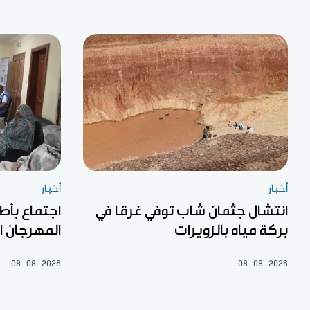
أخبار
أخبار
انتشال جثمان شاب توفي غرقا في
اجتماع بأط
بركة مياه بالزويرات
المهرجان ا
08-08-2026
08-08-2026