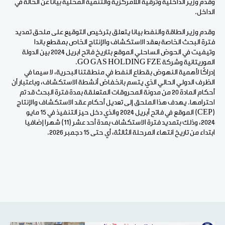
وقدم وزير الداخلية وترقية اللامركزية والتنمية المحلية بيانا عن الحالة في
الداخل.
وقدم وزير الطاقة والنفط بيانا يتعلق بترخيص التوقيع على ملحق تمديد
فترة البحث الخاصة بعقد الاستكشاف والإنتاج الخاص بمقطع باندا
وتيفيت في الحوض الساحلي الموقع بتاريخ فاتح ابريل 2024 بين الدولة
الموريتانية وشركة GO GAS HOLDING FZE.
إدراكًا لأهمية النهوض بقطاع النفط في منطقتنا البحرية، لا سيما في
الظرف الدولي الحالي الذي يتسم بانخفاض أنشطة الاستكشاف، وباعتبار أن
أحكام المادة 20 من مدونة المحروقات المتعلقة بمدة فترة البحث قد تم
احترامها. يهدف هذا الملحق إلى تعديل أحكام عقد الاستكشاف والإنتاج
(CEP) الموقع في فاتح أبريل 2024 والذي دخل حيز التنفيذ في 15 مايو
2024، وذلك بتمديد فترة الاستكشاف بمدة أحد عشر (11) شهرا إضافيا
ابتداء من تاريخ انتهاء المرحلة الثالثة، أي حتى 15 دجمبر 2026.