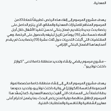
المعدنية.
يهدف مشروع المرسوم إلى إلغاء هذه الرخص، تطبيقاً للمادة 23 من
المرسوم المنظم للامتيازات المعدنية والمقالع، الذي يلزم الحاصل على
رخصة بحث جديدة بتقديم ضمان بنكي لحسن تنفيذ الأشغال خلال أجل
أقصاه خمسة عشر (15) يوماً من تاريخ تبليغه بالحصول على الرخصة. وهي
المقتضيات التي أثبتت التحريات حول ثلاث عشرة (13) رخصة بحث لم يقدم
أصحابها هذا الضمان البنكي الإلزامي،
– مشروع مرسوم يقضي بإنشاء وتحديد منطقة خاصة تدعى “كوارتز
داخلت نواذيبو”.
يهدف مشروع المرسوم الحالي إلى إنشاء منطقة خاصة مخصصة لمواد
المجموعة الخامسة (الكوارتز) في ولاية داخلت نواذيبو، وتحديد حدودها
بدقة اعتماداً على المساحات التي ألغيت رخصها المعدنية. كما يُمهِّد هذا
المرسوم لإطلاق مناقصة دولية لمنح رخص البحث، بما يضمن احترام أعلى
معايير الشفافية والتنافسية والمتطلبات الفنية.