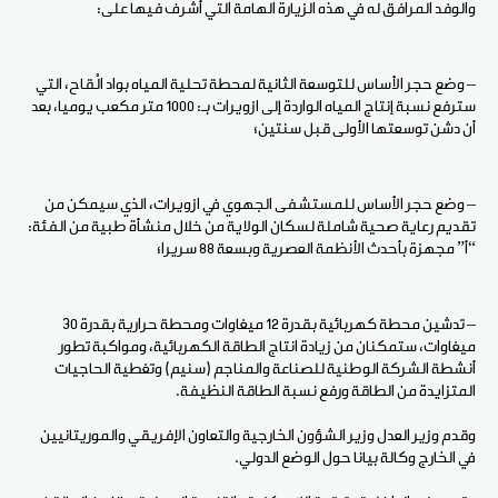
والوفد المرافق له في هذه الزيارة الهامة التي أشرف فيها على:
– وضع حجر الأساس للتوسعة الثانية لمحطة تحلية المياه بواد الْقاح، التي
سترفع نسبة إنتاج المياه الواردة إلى ازويرات بـ: 1000 متر مكعب يوميا، بعد
أن دشن توسعتها الأولى قبل سنتين؛
– وضع حجر الأساس للمستشفى الجهوي في ازويرات، الذي سيمكن من
تقديم رعاية صحية شاملة لسكان الولاية من خلال منشأة طبية من الفئة:
“أ” مجهزة بأحدث الأنظمة العصرية وبسعة 88 سريرا؛
– تدشين محطة كهربائية بقدرة 12 ميغاوات ومحطة حرارية بقدرة 30
ميغاوات، ستمكنان من زيادة انتاج الطاقة الكهربائية، ومواكبة تطور
أنشطة الشركة الوطنية للصناعة والمناجم (سنيم) وتغطية الحاجيات
المتزايدة من الطاقة ورفع نسبة الطاقة النظيفة.
وقدم وزير العدل وزير الشؤون الخارجية والتعاون الإفريقي والموريتانيين
في الخارج وكالة بيانا حول الوضع الدولي.