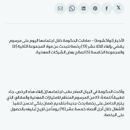
𝕏
انشر
Share
انشر
Share
انشر
على
on
على
on
على
الفيسبوك
Pinterest
لينكد
WhatsApp
الإيميل
إن
الأخبار (نواكشوط) – صادقت الحكومة خلال اجتماعها اليوم على مرسوم
يقضي بإلغاء ثلاثة عشر (13) رخصة للبحث عن مواد المجموعة الثانية (2)
والمجموعة الخامسة (5) لصالح بعض الشركات المعدنية.
وأكدت الحكومة في البيان الصادر عقب اجتماعها إن إلغاء هذه الرخص، جاء
تطبيقاً للمادة: 23 من المرسوم المنظم للامتيازات المعدنية والمقالع، الذي
يلزم الحاصل على رخصة بحث جديدة بتقديم ضمان بنكي لحسن تنفيذ
الأشغال خلال أجل أقصاه خمسة عشر (15) يوماً من تاريخ تبليغه بالحصول
على الرخصة.