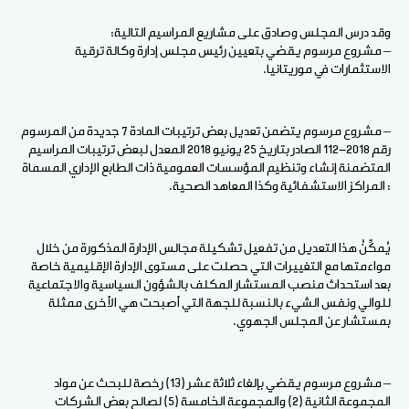
وقد درس المجلس وصادق على مشاريع المراسيم التالية:
– مشروع مرسوم يقضي بتعيين رئيس مجلس إدارة وكالة ترقية
الاستثمارات في موريتانيا.
– مشروع مرسوم يتضمن تعديل بعض ترتيبات المادة 7 جديدة من المرسوم
رقم 2018-112 الصادر بتاريخ 25 يونيو 2018 المعدل لبعض ترتيبات المراسيم
المتضمنة إنشاء وتنظيم المؤسسات العمومية ذات الطابع الإداري المسماة
: المراكز الاستشفائية وكذا المعاهد الصحية.
يُمكِّنُ هذا التعديل من تفعيل تشكيلة مجالس الإدارة المذكورة من خلال
مواءمتها مع التغييرات التي حصلت على مستوى الإدارة الإقليمية خاصة
بعد استحداث منصب المستشار المكلف بالشؤون السياسية والاجتماعية
للوالي ونفس الشيء بالنسبة للجهة التي أصبحت هي الأخرى ممثلة
بمستشار عن المجلس الجهوي.
– مشروع مرسوم يقضي بإلغاء ثلاثة عشر (13) رخصة للبحث عن مواد
المجموعة الثانية (2) والمجموعة الخامسة (5) لصالح بعض الشركات