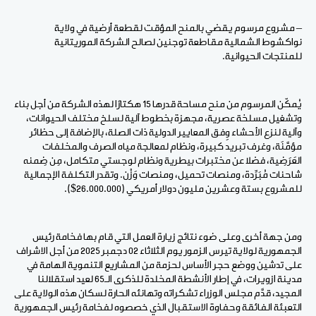
– مشروع مرسوم يقضي بالمنح المؤقت لقطعة أرضية في ولاية
نواكشوط الشمالية مقاطعة توجنين لصالح الشركة الموريتانية
للمنتجات الحيوانية.
يُمكّن المرسوم من منح مساحة قدرها 15 هكتارًا لهذه الشركة من أجل بناء
وتشغيل مسلخة عصرية، مجهزة بخطوط آلية لسلخ مختلف الحيوانات،
وآلية لنزع الأحشاء وِفق المعايير الدولية ذات الصلة، بالإضافة إلى حظائر
مؤمَّنَة، وغرف تبريد كبيرة، ونظام لمعالجة مياه الصرف والمخلفات
العَرَضِية، فضلا عن مختبرات بيطرية ونظام لوجستي متكامل، مِن ضِمنه
شاحنات مُبَرِّدة، ومنصات تحميل، ومنصات وَزْن. وتقدر التكلفة الإجمالية
للمشروع بستة وعشرين مليون دولار أمريكي (26.000.000$).
ومن جهة أخرى وعلى ضوء نتائج زيارة العمل التي قام بها فخامة رئيس
الجمهورية لولاية تيرس الزمور يوم الثلاثاء 02 دجمبر 2025 من أجل الاشراف
على تدشين ووضع حجر الأساس لحزمة من المشاريع التنموية الهامة في
مدينة ازويرات، في إطار الأنشطة المخلدة للذكرى الـ65 لعيد استقلالنا
المجيد، قدَّم مجلس الوزراء تشكراته وتهانئه الحارة لسكان هذه الولاية على
التعبئة الفائقة وحفاوة الاستقبال الذي خصصوه لفخامة رئيس الجمهورية