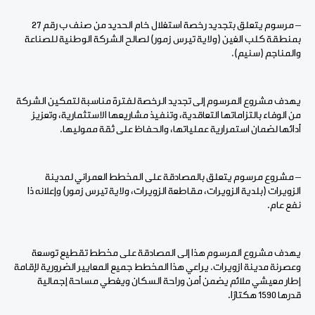
– مرسوم يتعلق بتجديد رخصة استغلال خام الحديد من صنف ب رقم 27
بمنطقة كلب الغين (ولاية تيرس زمور) لصالح الشركة الوطنية للصناعة
والمناجم (سنيم).
يهدف مشروع المرسوم إلى تجديد الرخصة لفترة مناسبة لتمكين الشركة
من الوفاء بالتزاماتها التعاقدية، وتنفيذ مشاريعها الاستثمارية، وتعزيز
أدائها لضمان استمرارية عملياتها، والحفاظ على ثقة مموليها.
– مشروع مرسوم يتعلق بالمصادقة على المخطط العمراني لمدينة
الزويرات (بلدية الزويرات، مقاطعة الزويرات، ولاية تيرس زمور) وإعلانه ذا
نفع عام.
يهدف مشروع المرسوم هذا إلى المصادقة على مخطط تقطيع توسعة
وعصرنة مدينة ازويرات. يراعي هذا المخطط جميع المعايير الضرورية لإقامة
إطار معيشي ملائم يضمن أمن وراحة السكان ويغطي مساحة إجمالية
قدرها 1590 هكتارًا.