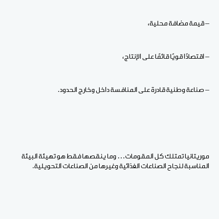
– قيمة مضافة محلية،
– اقتصادًا قويًا قائمًا على الإنتاج،
– صناعة وطنية قادرة على المنافسة داخل وخارج الحدود.
موريتانيا تمتلك كل المقومات… وما ينقصها فقط هو تهيئة البيئة
المناسبة لنجاح الصناعات الغذائية وغيرها من الصناعات التحويلية.