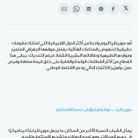
𝕏
انشر
Share
انشر
Share
انشر
على
on
على
on
على
الفيسبوك
Pinterest
لينكد
WhatsApp
الإيميل
إن
تُعد موريتانيا اليوم واحدة من أكثر الدول الإفريقية التي تمتلك مقومات
حقيقية للنهوض بالصناعات الغذائية، بفضل موقعها الجغرافي المتميز
ومواردها الطبيعية وطاقاتها البشرية الشابة. فرغم التحديات، يبقى هذا
القطاع من أكثر القطاعات الواعدة والقادرة على خلق قيمة مضافة وفرص
عمل، وتعزيز الاكتفاء الذاتي ودعم الاقتصاد الوطني.
موريتانيا… دولة شابة وأرض خصبة للاستثمار
يمثل الشباب النسبة الأكبر من السكان، ما يجعل موريتانيا بلدًا ديناميكيًا
في جميع المجالات. ومع توجه الدولة نحو تشجيع الاستثمار وتقديم