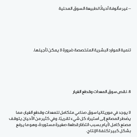
– غير مألوفة أحيانًا لطبيعة السوق المحلية
تنمية الموارد البشرية المتخصصة ضرورة لا يمكن تأجيلها.
6. نقص سوق المعدات وقطع الغيار
لا يوجد في موريتانيا سوق صناعي متكامل للمعدات وقطع الغيار، مما
يضطر المصانع إلى استيراد كل شيء تقريبًا. وفي كثير من الأحيان يتوقف
مصنع كامل لأيام بسبب انتظار قطعة صغيرة مستوردة، وهو ما يرفع
بشكل كبير تكلفة الإنتاج.