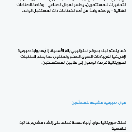
التحفيزات للمستثمرين، يظهر المجال الصناعي – وخاصة الصناعات
الغذائية – بوصفه واحدًا من أهم القطاعات ذات المستقبل الواعد.
كما يتمتع البلد بموقع استراتيجي بالغ الأهمية، إذ يُعد بوابة طبيعية
لإفريقيا الغربية ذات السوق الضخم والمتنوع، مما يمنح المنتجات
الموريتانية فرصة الوصول إلى ملايين المستهلكين.
موارد طبيعية مشجعة للمصنّعين
تملك موريتانيا موارد أولية مهمة تساعد على إنشاء مشاريع غذائية
تنافسية: