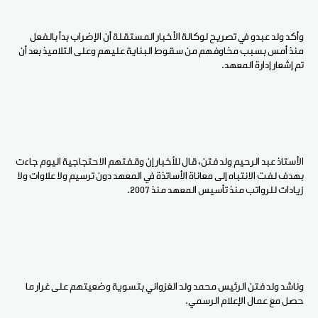
وأكد ولد عبدو في تصريح لوكالة الأخبار المستقلة أن الإضراب بدأ بالفعل
منذ أمس بسبب مخاوفهم من سقوط البناية عليهم وعلى التلاميذ بعد أن
تم إشعار إدارة المعهد.
الأستاذ عبد الرحيم ولد فتن، قال للأخبار إن وقفتهم الاحتجاجية اليوم جاءت
بهدف لفت الانتباه إلى معاناة الأساتذة في المعهد دون ترسيم ولا علاوات ولا
زيادات للرواتب منذ تأسيس المعهد منذ 2007.
وناشد ولد فتن الرئيس محمد ولد الغزواني بتسوية وضعيتهم على غرار ما
حصل مع عمال الإعلام الرسمي.