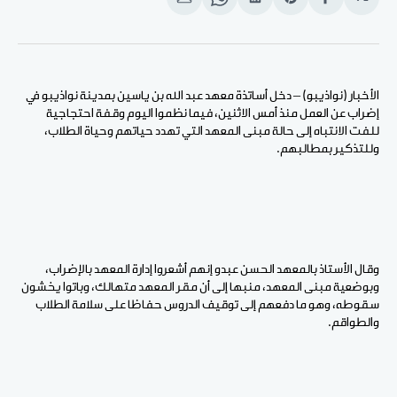
انشر
Share
انشر
Share
انشر
على
on
على
on
على
الفيسبوك
Pinterest
لينكد
WhatsApp
الإيميل
إن
الأخبار (نواذيبو) – دخل أساتذة معهد عبد الله بن ياسين بمدينة نواذيبو في
إضراب عن العمل منذ أمس الاثنين، فيما نظموا اليوم وقفة احتجاجية
للفت الانتباه إلى حالة مبنى المعهد التي تهدد حياتهم وحياة الطلاب،
وللتذكير بمطالبهم.
وقال الأستاذ بالمعهد الحسن عبدو إنهم أشعروا إدارة المعهد بالإضراب،
وبوضعية مبنى المعهد، منبها إلى أن مقر المعهد متهالك، وباتوا يخشون
سقوطه، وهو ما دفعهم إلى توقيف الدروس حفاظا على سلامة الطلاب
والطواقم.