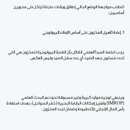
تتطلب مواجهة الوضع الحالي إطلاق ورشات عاجلة ترتكز على محورين
أساسيين:
1. إعادة تأهيل المخزون على أساس الإملاء البيولوجي
يجب اعتماد المبدأ العلمي القائل بأن القدرة البيولوجية للمخزون هي التي
تحدد مستوى جهد الصيد، أي عدد سفن الصيد وليس العكس.
وينبغي توجيه موارد كبيرة وغير مسبوقة نحو دعم البحث العلمي
(IMROP) وتعزيز إمكانات الرقابة البحرية (خفر السواحل)، بهدف استعادة
رأس المال الإنجابي للأخطبوط وضمان تجدد المخزون.