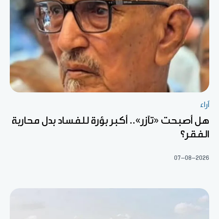
آراء
هل أصبحت «تآزر».. أكبر بؤرة للفساد بدل محاربة
الفقر؟
07-08-2026