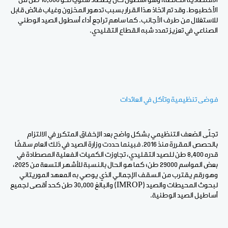
الاقتصادية الخالصة، وهو أسطول كان يصطاد سنويًا نحو 10,000 طن من
الأخطبوط. وقد تم اتخاذ هذا القرار بسبب تدهور المخزون وغياب فائض قابل
للاستغلال من طرف الأجانب. كما ساهم تراجع أداء أسطول الصيد الوطني
الصناعي في تعزيز تمدد شبه القطاع التقليدي.
فوضى تنظيمية وتآكل في العائدات
تجلّى الضعف التنظيمي بشكل واضح بعد الإخفاق المتكرر في الالتزام
بالحصص المقررة منذ 2016. فبينما حددت وزارة الصيد في ذلك العام سقفًا
قدره 8,400 طن للصيد التقليدي، تجاوزت الكميات الفعلية المصطادة في
بعض المواسم 29000 طن؛ كما هو الحال بالنسبة للأشهر التسعة من 2025،
وهو رقم يقترب من السقف الإجمالي الذي يوصي به المعهد الموريتاني
لبحوث المحيطات والصيد (IMROP) والبالغ 30,000 طن كحد أقصى لجميع
أساطيل الصيد الوطنية.