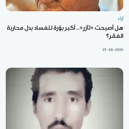
آراء
هل أصبحت «تآزر».. أكبر بؤرة للفساد بدل محاربة
الفقر؟
07-08-2026