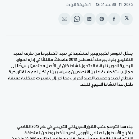
30-11-2025
عند 13:51
1 دقيقة قراءة
𝕏
انشر
Share
انشر
Share
انشر
على
on
على
on
على
الفيسبوك
Pinterest
لينكد
WhatsApp
الإيميل
إن
يمثل التوسع الكبير وغير المنضبط في صيد الأخطبوط من طرف الصيد
التقليدي بنواذيبو منذ أغسطس 2012 منعطفًا مقلقًا في إدارة الموارد
البحرية الموريتانية. فقد تحول نشاط كان في الأصل مجتمعيًا بسيطًا إلى
مجال يستقطب فاعلين اقتصاديين وسياسيين لم تكن لهم صلة تاريخية
بقطاع الصيد وخصيصا الصيد الحرفي، مما أدى إلى تغييرات هيكلية عميقة
داخل هذا النشاط الحيوي للبلد.
جاء هذا التوسع عقب القرار الموريتاني التاريخي في عام 2012 القاضي
بإخراج الأسطول الصناعي الأوروبي لصيد الأخطبوط من المنطقة