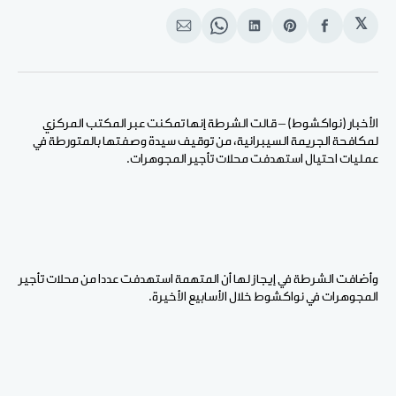
𝕏
انشر
Share
انشر
Share
انشر
على
on
على
on
على
الفيسبوك
Pinterest
لينكد
WhatsApp
الإيميل
إن
الأخبار (نواكشوط) – قالت الشرطة إنها تمكنت عبر المكتب المركزي
لمكافحة الجريمة السيبرانية، من توقيف سيدة وصفتها بالمتورطة في
عمليات احتيال استهدفت محلات تأجير المجوهرات.
وأضافت الشرطة في إيجاز لها أن المتهمة استهدفت عددا من محلات تأجير
المجوهرات في نواكشوط خلال الأسابيع الأخيرة.