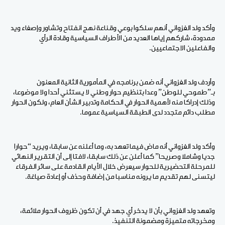
وأكد ولد الغزواني أنهم سلكوا بوعي وقناعة نهج انفتاح وتشاور وإصغاء ويد
ممدودة، شاركهم إياها العديد من الأطراف السياسية وقادة الرأي
والفاعلين الاجتماعيين.
وأردف ولد الغزواني أنه ضمن برنامجه في المأمورية الثانية المعنون
بـ”طموحي للوطن” وعدا بتنظيم حوار وطني لا يستثني أحدا ولا موضوعا،
وذلك إدراكا منه لأهمية الحوار في الحكامة وتدبير الشأن العام، ولكون الحوار
مطلب دائم متجدد لدى الطبقة السياسية عموما.
وأكد ولد الغزواني أنه ماض فيما تعهد به، وما أعلنه عن سابقا، ويريد “حوارا
جديا وشاملا وصريحا” كما أعلن عن ذلك سابقا، لافتا إلى أن التقرير النهائي
للمرحلة التحضيرية للحوار سيعرض خلال الأيام القادمة على سائر الفرقاء
ليتسنى لهم تقديم ما يرونه مناسبا من إضافة وحذف أو إعادة صياغة.
وتعهد ولد الغزواني بأن لا يدخر أي جهد في أن تكون ظروف الحوار ملائمة،
ومخرجاته متميزة ومضمونة التنفيذ.