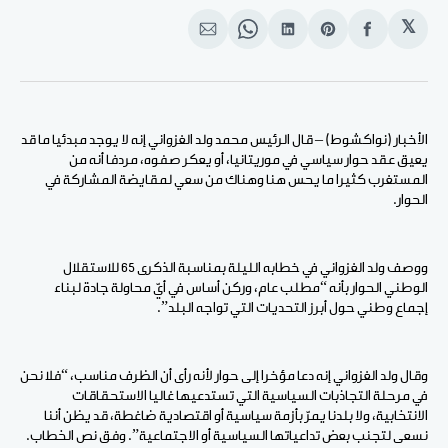
𝕏
انشر
Share
انشر
Share
انشر
على
on
على
on
على
الفيسبوك
Pinterest
لينكد
WhatsApp
الإيميل
إن
الأخبار (نواكشوط) – قال الرئيس محمد ولد الغزواني إنه لا يوجد مبدئيا ما قد
يعيق عقد حوار سياسي في موريتانيا، أو يعكر صفوه، مردفا أنه من
المستغرب كثيرا ما يحس هنا وهناك من سعي لمقايضة المشاركة في
الحوار.
ووصف ولد الغزواني في خطابه الليلة بمناسبة الذكرى 65 للاستقلال
الوطني الحوار بأنه “مطلب عام، وركن أساس في أيّ محاولة جادة لبناء
إجماع وطني حول أبرز التحديات التي تواجه البلد”.
وقال ولد الغزواني إنه دعا مؤخرا إلى حوار لأنه رأى أن الظرف مناسب، “فلا نحن
في مرحلة التجاذبات السياسية التي تستدعيها غاليا الاستحقاقات
الانتخابية، ولا بلدنا يمرّ بأزمة سياسية أو اقتصادية ضاغطة، قد يظن أننا
نسعى لتجنب بعض تداعياتها السياسية أو الاجتماعية”. وفق نص الخطاب.