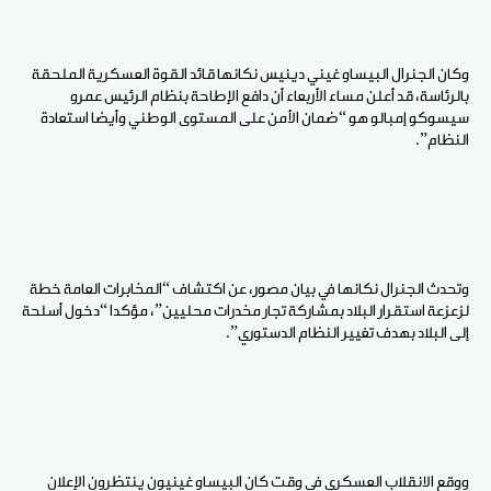
وكان الجنرال البيساو غيني دينيس نكانها قائد القوة العسكرية الملحقة
بالرئاسة، قد أعلن مساء الأربعاء أن دافع الإطاحة بنظام الرئيس عمرو
سيسوكو إمبالو هو “ضمان الأمن على المستوى الوطني وأيضا استعادة
النظام”.
وتحدث الجنرال نكانها في بيان مصور، عن اكتشاف “المخابرات العامة خطة
لزعزعة استقرار البلاد بمشاركة تجار مخدرات محليين”، مؤكدا “دخول أسلحة
إلى البلاد بهدف تغيير النظام الدستوري”.
ووقع الانقلاب العسكري في وقت كان البيساو غينيون ينتظرون الإعلان