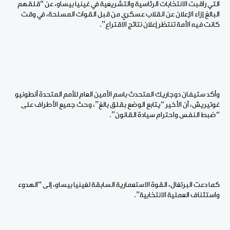
التي راقبت الانتخابات الرئاسية والتشريعية في غينيا بيساو، عن “قلقهم
البالغ إزاء الإعلان عن انقلاب عسكري من قبل القوات المسلحة، في وقت
كانت فيه الأمة تنتظر إعلان نتائج الاقتراع”.
وأكد ستيفان دوجاريك المتحدث باسم الأمين العام للأمم المتحدة أنطونيو
غوتيريش، أن الأخير “يتابع الوضع بقلق بالغ”، وحث جميع الأطراف على
“ضبط النفس واحترام سيادة القانون”.
كما دعت البرتغال، القوة الاستعمارية السابقة لغينيا بيساو، إلى “الهدوء
واستئناف العملية الانتخابية”.