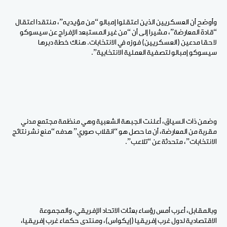
وأوضح أن العسكريين الذين اعتقلوا إمبالو “من مؤيديه”، منتقدا اعتقال
“قادة المعارضة”، مشيرا إلى أن “من غير المستبعد الإفراج عن سيسوكو
لاحقا مدعين (العسكريين) فوزه في الانتخابات. هناك خطة دبرها
سيسوكو إمبالو لتصفية العملية الانتخابية”.
وضمن ذات السياق، أعلنت الجبهة الشعبية وهي منظمة مجتمع مدني
مقربة من المعارضة، أن ما حصل هو “انقلاب صوري” هدفه “منع نشر نتائج
الانتخابات”، متحدثة عن “تلاعب”.
وبالمقابل، أعرب أمس رؤساء بعثات الاتحاد الإفريقي، والمجموعة
الاقتصادية لدول غرب إفريقيا (إيكواس)، ومنتدى حكماء غرب إفريقيا،