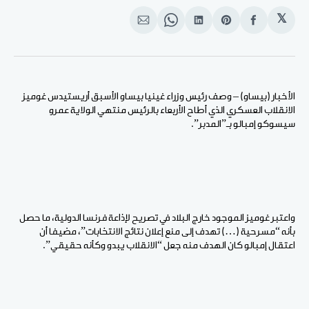
𝕏
انشر
Share
انشر
Share
انشر
على
on
على
on
على
الفيسبوك
Pinterest
لينكد
WhatsApp
الإيميل
إن
الأخبار (بيساو) – وصف رئيس وزراء غينيا بيساو الأسبق أريستيدس غوميز
الانقلاب العسكري الذي أطاح الأربعاء بالرئيس منتهي الولاية عمرو
سيسوكو إمبالو بـ”المدبر”.
واعتبر غوميز الموجود خارج البلاد في تصريح لإذاعة فرنسا الدولية، ما حصل
بأنه “مسرحية (…) تهدف إلى منع إعلان نتائج الانتخابات”، مضيفا أن
اعتقال إمبالو كان الهدف منه جعل “الانقلاب يبدو وكأنه حقيقي”.