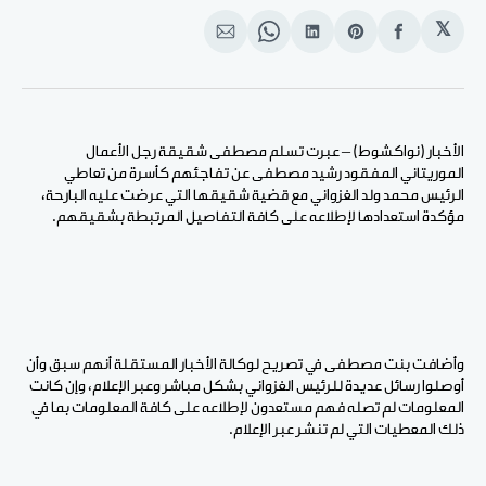
𝕏
انشر
Share
انشر
Share
انشر
على
on
على
on
على
الفيسبوك
Pinterest
لينكد
WhatsApp
الإيميل
إن
الأخبار (نواكشوط) – عبرت تسلم مصطفى شقيقة رجل الأعمال
الموريتاني المفقود رشيد مصطفى عن تفاجئهم كأسرة من تعاطي
الرئيس محمد ولد الغزواني مع قضية شقيقها التي عرضت عليه البارحة،
مؤكدة استعدادها لإطلاعه على كافة التفاصيل المرتبطة بشقيقهم.
وأضافت بنت مصطفى في تصريح لوكالة الأخبار المستقلة أنهم سبق وأن
أوصلوا رسائل عديدة للرئيس الغزواني بشكل مباشر وعبر الإعلام، وإن كانت
المعلومات لم تصله فهم مستعدون لإطلاعه على كافة المعلومات بما في
ذلك المعطيات التي لم تنشر عبر الإعلام.