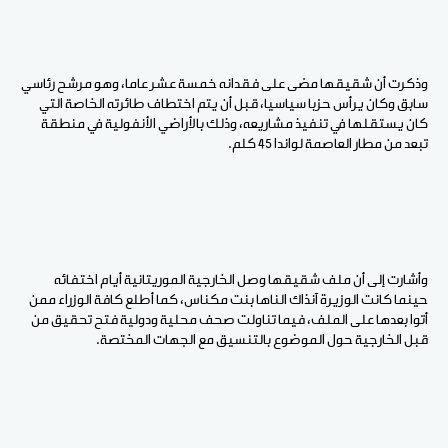
وذكرت أن شقيقها مضى على فقدانه خمسة عشر عاما، وهو مرشح رئاسي
سابق وكان يرأس حزبا سياسيا، قبل أن يتم اختطاف طائرته الخاصة التي
كان يستقلها في تنفيذ مشاريعه، وذلك بالأراضي الأنفولية في منطقة
تبعد من مطار العاصمة لواندا 45 كلم.
وأشارت إلى أن ملف شقيقها وصل الخارجية الموريتانية أيام اختفائه
حينما كانت الوزيرة آنذاك الناها بنت مكناس، كما أطلع كافة الوزراء ممن
أتوا بعدها على الملف، فيما تناولت صحف محلية ودولية فتح تحقيق من
قبل الخارجية حول الموضوع بالتنسيق مع الجهات المختصة.