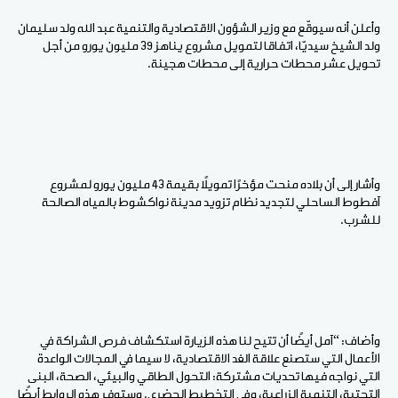
وأعلن أنه سيوقّع مع وزير الشؤون الاقتصادية والتنمية عبد الله ولد سليمان
ولد الشيخ سيديّا، اتفاقا لتمويل مشروع يناهز 39 مليون يورو من أجل
تحويل عشر محطات حرارية إلى محطات هجينة.
وأشار إلى أن بلاده منحت مؤخرًا تمويلاً بقيمة 43 مليون يورو لمشروع
آفطوط الساحلي لتجديد نظام تزويد مدينة نواكشوط بالمياه الصالحة
للشرب.
وأضاف: “آمل أيضًا أن تتيح لنا هذه الزيارة استكشاف فرص الشراكة في
الأعمال التي ستصنع علاقة الغد الاقتصادية، لا سيما في المجالات الواعدة
التي نواجه فيها تحديات مشتركة: التحول الطاقي والبيئي، الصحة، البنى
التحتية، التنمية الزراعية، وفي التخطيط الحضري. وستوفر هذه الروابط أيضًا