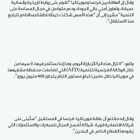
وقال إن العلاقة بين فرنسا وموريتانيا “تقوم على روابط تاريخية وإنسانية
عميقة، وتعاون أمني عالي الجودة، ودعم متواصل في مجال المساعدة على
التنمية” مشيرا إلى أن “هذه الأسس شكلت خيطًا ناظمًا لصداقة لم تتراجع
منذ الاستقلال”.
وتابع: “لا تزال هذه الركائز بارزة اليوم، وما زلنا نستثمر فيها، لا سيما من
خلال الوكالة الفرنسية للتنمية (AFD) التي تضاعفت محفظة مشاريعها
في موريتانيا خلال عامين لتبلغ مستوى التزام يتجاوز 400 مليون يورو”.
وقال إنه مقتنع أن علاقة موريتانيا–فرنسا في المستقبل “ستُبنى على
شراكة اقتصادية قوية. شراكة تُفسح المجال للمبادرات والاستثمارات التي
يقودها القطاع الخاص في البلدين”.