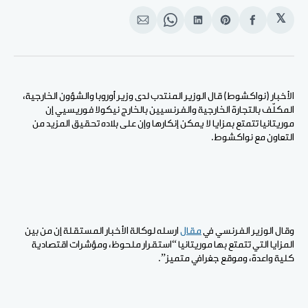
𝕏
انشر
Share
انشر
Share
انشر
على
on
على
on
على
الفيسبوك
Pinterest
لينكد
WhatsApp
الإيميل
إن
الأخبار (نواكشوط) قال الوزير المنتدب لدى وزير أوروبا والشؤون الخارجية،
المكلّف بالتجارة الخارجية والفرنسيين بالخارج نيكولا فوريسيي إن
موريتانيا تتمتع بمزايا لا يمكن إنكارها وإن على بلاده تحقيق المزيد من
التعاون مع نواكشوط.
وقال الوزير الفرنسي في
مقال
ارسله لوكالة الأخبار المستقلة إن من بين
المزايا التي تتمتع بها موريتانيا “استقرار ملحوظ، ومؤشرات اقتصادية
كلية واعدة، وموقع جغرافي متميز”.