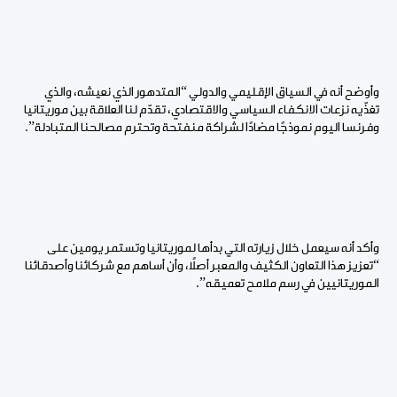
وأوضح أنه في السياق الإقليمي والدولي “المتدهور الذي نعيشه، والذي
تغذّيه نزعات الانكفاء السياسي والاقتصادي، تقدّم لنا العلاقة بين موريتانيا
وفرنسا اليوم نموذجًا مضادًا لشراكة منفتحة وتحترم مصالحنا المتبادلة”.
وأكد أنه سيعمل خلال زيارته التي بدأها لموريتانيا وتستمر يومين على
“تعزيز هذا التعاون الكثيف والمعبر أصلًا، وأن أساهم مع شركائنا وأصدقائنا
الموريتانيين في رسم ملامح تعميقه”.