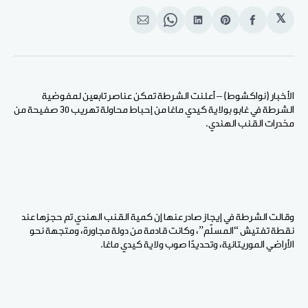
𝕏
انشر
Share
انشر
Share
انشر
على
on
على
on
على
الفيسبوك
Pinterest
لينكد
WhatsApp
الإيميل
إن
الأخبار (نواكشوط) – أعلنت الشرطة تمكن عناصر تابعين لمفوضية
الشرطة في غابو بولاية كيدي ماغا من إحباط محاولة تهريب 30 صفيحة من
مخدرات القنب الهندي.
وقالت الشرطة في إيجاز صادر عنها إن كمية القنب الهندي تم حجزها عند
نقطة تفتيش “المسلّم”، وكانت قادمة من دولة مجاورة، ومتجهة نحو
الأراضي الموريتانية، وتحديدًا صوب ولاية كيدي ماغا.