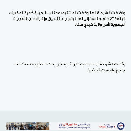
وأضافت الشرطة أنها أوقفت المشتبه به متلبسا بحيازة كمية المخدرات
البالغة 27 كلغ، منبهة إلى العملية جرت بتنسيق وإشراف من المديرية
الجهوية لأمن ولاية كيدي ماغا.
وأكدت الشرطة أن مفوضية غابو شرعت في بحث معمّق بهدف كشف
جميع ملابسات القضية.