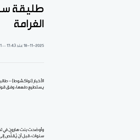
طليقة سجين
الغرامة
18-11-2025
عند 17:43
1 دقيقة قراءة
الأخبار (نواكشوط) – طالب
يستطيع دفعها، وفق قول
وأوضحت بنت هارون في تصر
سنوات، قبل أن يُقلَّص إ