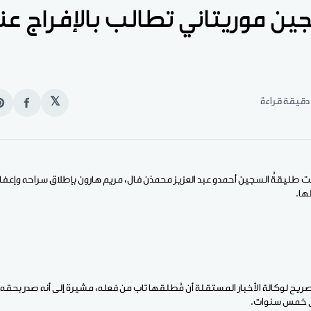
 موريتاني تطالب بالإفراج عنه 
𝕏
انشر
e
على
n
الفيس
t
ت طليقةُ السجين أحمدو عبد العزيز محمذن فال، مريم هارون بإطلاق سراحه وإعفاءه
ها.
يح لوكالة الأخبار المستقلة أن مُطلقها تاب من فعله، مشيرة إلى أنه صدر بحق
لى خمس سنوات.