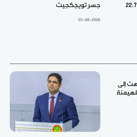
جسر تويجكجيت
05-08-2026
تهت إلى
لهيمنة