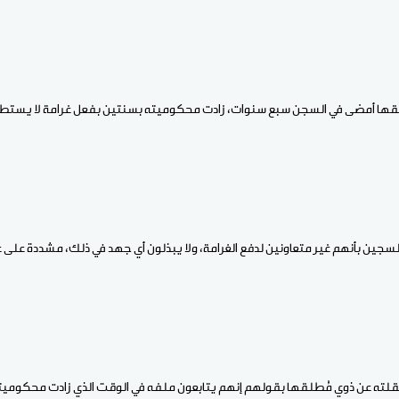
قها أمضى في السجن سبع سنوات، زادت محكوميته بسنتين بفعل غرامة لا يستطيع
جين بأنهم غير متعاونين لدفع الغرامة، ولا يبذلون أي جهد في ذلك، مشددة على ع
قلته عن ذوي مُطلقها بقولهم إنهم يتابعون ملفه في الوقت الذي زادت محكوميت