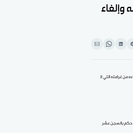
وإلغاء
Shar
انشر
Share
انشر
o
على
on
على
بوك
Pinteres
لينكد
WhatsApp
الإيميل
إن
 من غرامته التي لا
ه حكم بالسجن عشر