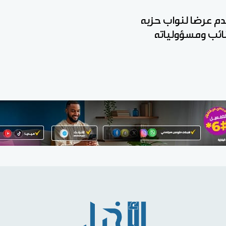
قدم عرضا لنواب حزبه
نائب ومسؤولياته