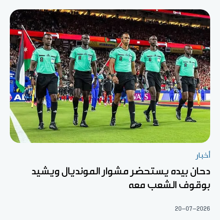
أخبار
دحان بيده يستحضر مشوار المونديال ويشيد
بوقوف الشعب معه
20-07-2026