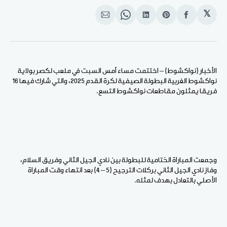
𝕏
انشر
Share
انشر
Share
انشر
على
on
على
on
على
الفيسبوك
Pinterest
لينكد
WhatsApp
الإيميل
إن
الأخبار (نواكشوط) – اختتمت مساء أمس السبت في ملعب لكصر بولاية
نواكشوط الغربية البطولة الصيفية لكرة القدم 2025، والتي شارك فيها 16
فريقا يمثلون مقاطعات نواكشوط التسع.
وجمعت المباراة الختامية للبطولة بين نادي الجيل الثاني وفريق السلام،
وفاز نادي الجيل الثاني بركلات الترجيح (5 – 4) بعد انتهاء وقت المباراة
الأصلي بالتعادل بهدف لمثله.