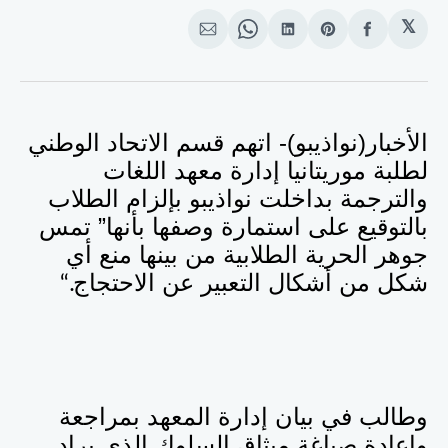
𝕏
انشر
Share
انشر
Share
انشر
على
on
على
on
على
الفيسبوك
Pinterest
لينكد
WhatsApp
الإيميل
إن
الأخبار(نواذيبو)- اتهم قسم الاتحاد الوطني
لطلبة موريتانيا إدارة معهد اللغات
والترجمة بداخلت نواذيبو بإلزام الطلاب
بالتوقيع على استمارة وصفها بأنها” تمس
جوهر الحرية الطلابية من بينها منع أي
شكل من أشكال التعبير عن الاحتجاج
“.
وطالب في بيان إدارة المعهد بمراجعة
وإعادة صياغة ميثاق السلوك الذي يراد