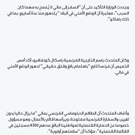
وجددت الوزارة التأكيد على أن “السفر إلى مالي لا يُنصح به مهما كان
السبب”، معتبرة أن الوضع الأمني في البلاد “يتدهور منذ عدة أسابيع، بما في
ذلك باماكو”.
وكان المتحدث باسم الخارجية الفرنسية باسكال كونفافرو، أكد أمس
الخميس أن فرنسا تتابع “باهتمام بالغ وقلق حقيقي” تدهور الوضع الأمني
في مالي.
وأضاف المتحدث أن الطاقم الدبلوماسي الفرنسي بمالي “ما يزال حاليا بدون
تغيير، والسفارة الفرنسية مفتوحة، ويرأسها قائم بالأعمال، وهو مسؤول
خصوصا عن الحماية القنصلية لمواطنينا البالغ عددهم 4300 مسجلين في
القائمة القنصلية”، مؤكدا أن “سلامتهم أولوية”.