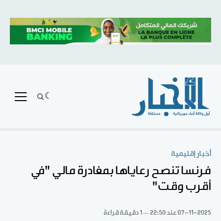
أخبار إقليمية
فرنسا تنصح رعاياها بمغادرة مالي "في
أقرب وقت"
07-11-2025
عند 22:50
1 دقيقة قراءة