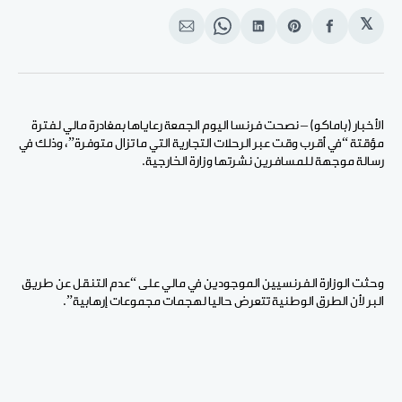
𝕏
انشر
Share
انشر
Share
انشر
على
on
على
on
على
الفيسبوك
Pinterest
لينكد
WhatsApp
الإيميل
إن
الأخبار (باماكو) – نصحت فرنسا اليوم الجمعة رعاياها بمغادرة مالي لفترة
مؤقتة “في أقرب وقت عبر الرحلات التجارية التي ما تزال متوفرة”، وذلك في
رسالة موجهة للمسافرين نشرتها وزارة الخارجية.
وحثت الوزارة الفرنسيين الموجودين في مالي على “عدم التنقل عن طريق
البر لأن الطرق الوطنية تتعرض حاليا لهجمات مجموعات إرهابية”.