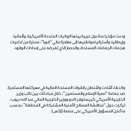
ودعت مؤخرا عدة دول غربية بينها الولايات المتحدة الأمريكية، وألمانيا،
وإيطاليا، وأستراليا مواطنيها إلى مغادرة مالي “فورا”، محذرة من تداعيات
هجمات الجماعات المسلحة، والحصار الذي تفرضه على إمدادات الوقود.
ولاحقا، أشادت واشنطن بالقوات المسلحة المالية في معركتها المستمرة
ضد جماعة “نصرة الإسلام والمسلمين”، خلال مباحثات بين نائب وزير
الخارجية الأمريكي كريستوفر لاندو ووزير الخارجية المالي عبد الله ديوب،
تركزت حول “مناقشة المصالح الأمنية المشتركة في المنطقة”، بحسب
ما أعلن المسؤول الأمريكي على منصة (إكس).