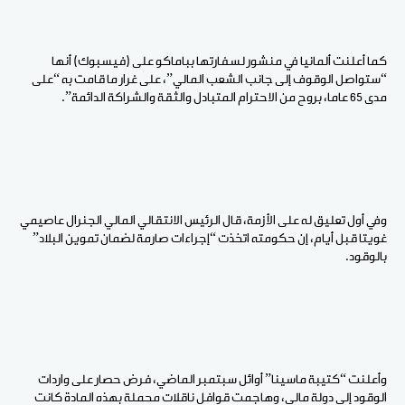
كما أعلنت ألمانيا في منشور لسفارتها بباماكو على (فيسبوك) أنها
“ستواصل الوقوف إلى جانب الشعب المالي”، على غرار ما قامت به “على
مدى 65 عاما، بروح من الاحترام المتبادل والثقة والشراكة الدائمة”.
وفي أول تعليق له على الأزمة، قال الرئيس الانتقالي المالي الجنرال عاصيمي
غويتا قبل أيام، إن حكومته اتخذت “إجراءات صارمة لضمان تموين البلاد”
بالوقود.
وأعلنت “كتيبة ماسينا” أوائل سبتمبر الماضي، فرض حصار على واردات
الوقود إلى دولة مالي، وهاجمت قوافل ناقلات محملة بهذه المادة كانت