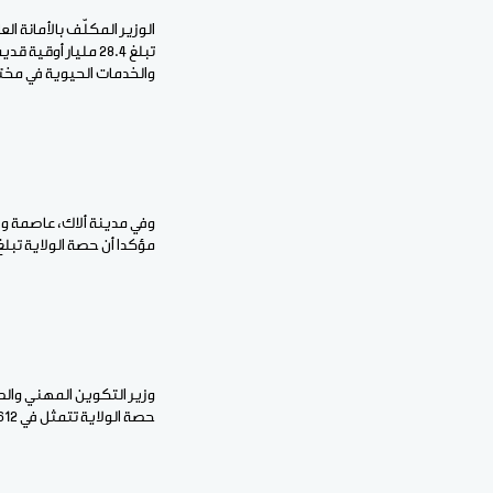
الوزير المكلّف بالأمانة ا
تبلغ 28.4 مليار 
والخدمات الحيوية في مخت
وفي مدينة ألاك، عاصمة ولا
مؤكدا أن حصة الولاية تبلغ 29 مليار أوقية قديمة، مستعرضا المجالات التي يشملها البرنامج، والأرقام المقررة في كل م
وزير التكوين المهني والصن
حصة الولاية تتمثل في 612 تدخلا، بميزانية تقديرية تصل إلى 26 مليار أوقية قديمة.