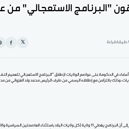
ون "البرنامج الاستعجالي" من 
قيقة قراءة
𝕏
انشر
e
على
n
الفيس
t
أعضاء في الحكومة على عواصم الولايات لإطلاق “البرنامج الاستعجالي لتعميم النفا
ايات، وذلك بالتزامن مع إطلاقه الرسمي من طرف الرئيس محمد ولد الغزواني من مدي
ونبه الوزراء خلال كلماتهم إلى أن البرنامج يغطي 11 ولاية (كل ولايات البلاد باستثناء العاصمت