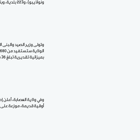
ونواذيبو)، و223 بلدية، وبتمويل يبلغ 270 مليار أوقية قديمة، فيما يفترض أن تكتمل كل مشاريعه خلال فترة لا تتجاوز 30 شهرا.
وتولى وزير الصيد والبنى ا
بميزانية تقديرية تبلغ 36 مليار أوقية قديمة.
أوقية قديمة، موزعة على ثم