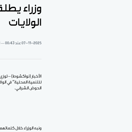
وزراء يطلق
الولايات
07-11-2025
عند 00:43
1 د
الأخبار (نواكشوط) – توزع 
للتنمية المحلية” في الول
الحوض الشرقي.