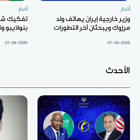
أخبار
أخبار
وزير خارجية إيران يهاتف ولد
تفكيك شبك
مرزوك ويبحثان آخر التطورات
بنواذيبو 
07-08-2026
07-08-2026
الأحدث