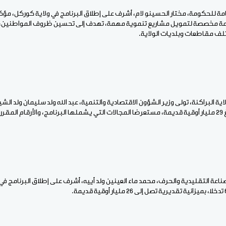
لعامة للحكومة، مختار الحسينو لام، أشرف على إطلاق البرنامج في ولاية كوركل، مؤكد
أوقية قديمة مخصصة لتمويل مشاريع تنموية مهمة، تهدف إلى تحسين ظروف المواطنين، و
لف مقاطعات وبلديات الولاية.
ية البراكنة، تولى وزير الشؤون الاقتصادية والتنمية، عبد الله ولد سليمان ولد الشي
جال.
اعة التقليدية والحرف، محمد ماء العينين ولد أييه، أشرف على إطلاق البرنامج في ول