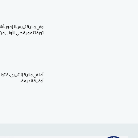
وفي ولاية تيرس الزمور، أش
ثورة تنموية هي الأولى من نوعها
أوقية قديمة.