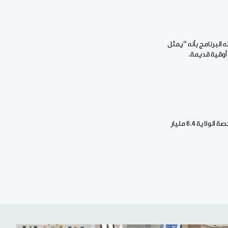
 البرنامج بأنه “يمثل
أما في ولاية إنشيري، فتولت وزيرة الوظيفة العمومية والعمل مريم بيجل هميد، إطلاق البرنامج، حيث تبلغ حصة الولاية 6.4 مليار