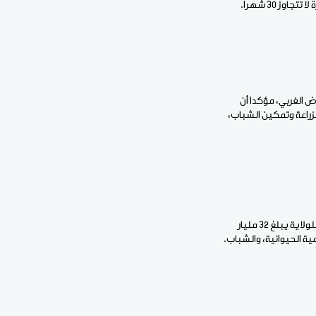
وض الغربي، مؤكدا أن
لة والزراعة وتمكين الشباب،
وفي ولاية العصابة، أعلن إطلاق البرنامج وزير العدل محمد ولد سويدات، منبها إلى أن الغلاف المالي للمخصص للولاية يبلغ 32 مليار
ية الحيوانية، والشباب.