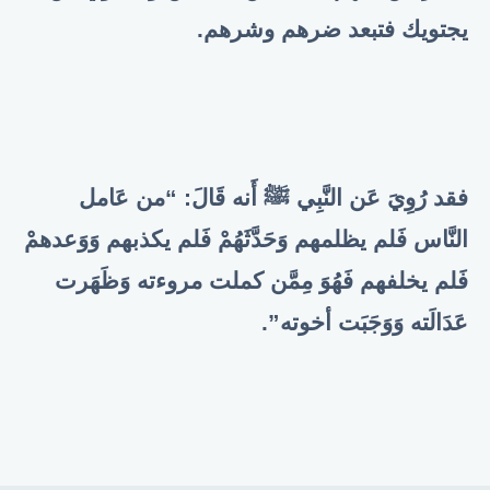
يجتويك فتبعد ضرهم وشرهم.
فقد رُوِيَ عَن النَّبِي ﷺ أَنه قَالَ: “من عَامل
النَّاس فَلم يظلمهم وَحَدَّثَهُمْ فَلم يكذبهم وَوَعدهمْ
فَلم يخلفهم فَهُوَ مِمَّن كملت مروءته وَظَهَرت
عَدَالَته وَوَجَبَت أخوته”.