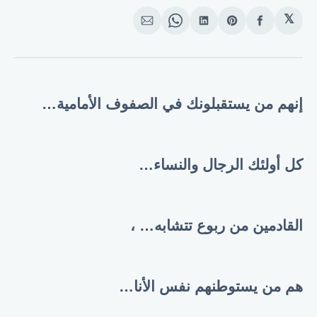
𝕏
انشر
Share
انشر
Share
انشر
على
on
على
on
على
الفيسبوك
Pinterest
لينكد
WhatsApp
الإيميل
إن
إنهم من يستقبلونك في الصفوف الأمامية
…
كل أولئك الرجال والنساء
…
القادمين من ربوع تتشابه
…
،
هم من يستوطنهم نفس الأنا
…