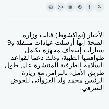
𝕏
انشر
Share
انشر
Share
انشر
على
on
على
on
على
الفيسبوك
Pinterest
لينكد
WhatsApp
الإيميل
إن
الأخبار (نواكشوط) قالت وزارة
الصحة إنها أرسلت عيادات متنقلة
و9
سيارات إسعاف مجهزة بكامل
طواقمها الطبية، وذلك دعما لقواعد
السلامة الطرقية المنتشرة على طول
طريق الأمل، بالتزامن مع زيارة
الرئيس محمد ولد الغزواني للحوض
الشرقي.