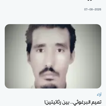
07-08-2026
آراء
تميم البرغوثي.. بين رثائيتين!