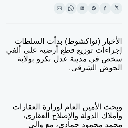
𝕏
انشر
Share
انشر
Share
انشر
على
on
على
on
على
الفيسبوك
Pinterest
لينكد
WhatsApp
الإيميل
إن
الأخبار (نواكشوط) بدأت السلطات
إجراءات توزيع قطع أرضية على ألفي
شخص في مدينة عدل بكرو بولاية
الحوض الشرقي.
وبحث الأمين العام
لوزارة العقارات
وأملاك الدولة والإصلاح العقاري،
محمد محمود حمادي، مع والي