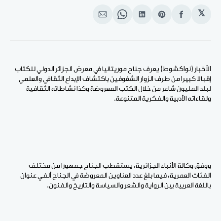
𝕏
انشر
Share
انشر
Share
انشر
على
on
على
on
على
الفيسبوك
Pinterest
لينكد
WhatsApp
الإيميل
إن
الأخبار (نواكشوط) يعرف جناح موريتانيا في معرض الجزائر الدولي للكتاب
إقبالا كبيرا من طرف الزوار الشغوفين باكتشاف الإبداع الثقافي والعلمي
لبلد المليون شاعر من خلال الكتب المعروضة وكذا نشاطاته الثقافية
ولقاءاته الأدبية والفكرية المتنوعة.
ووفق وكالة الأنباء الجزائرية، يستقطب الجناح جمهورا من مختلف
الفئات العمرية، فيما بلغ عدد العناوين المعروضة في الجناح ألفي عنوان
باللغة العربية بين الرواية والشعر والسياسة والتاريخ والفنون.