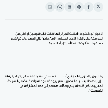
𝕏
انشر
Share
انشر
Share
انشر
على
on
على
on
على
الفيسبوك
Pinterest
لينكد
WhatsApp
الإيميل
إن
الأخبار (نواكشوط) أعلنت الجزائر أنها كانت قاب قوسين أو أدنى من
الموافقة على القرار الأخير لمجلس الأمن بشأن نزاع الصحراء لو تم تغيير
جملة واحدة أثارت تحفظاً مركزياً بالنسبة.
وقال وزير الخارجية الجزائري أحمد عطاف – في مقابلة قناة الجزائر الدولية24
– إن بلاده طلبت ليلة التصويت تغيير وحذف جملة واحدة تتضمن السيادة
المغربية، لكن ذلك لم يتم وهذا ما دفعهم الى عدم المشاركة في
التصويت”.