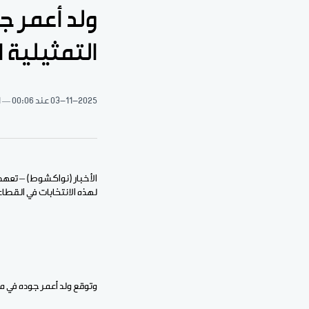
ولد أعمر ج
التمثيلية
03-11-2025
عند 00:06
1 د
الأخبار (نواكشوط) – تعهد 
لهذه الانتخابات في القطا
وتوقع ولد أعمر جوده في م