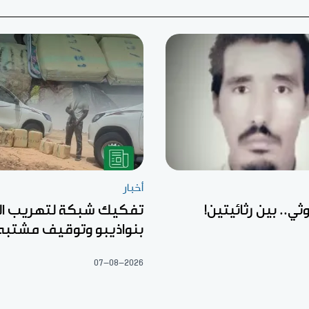
أخبار
ثي.. بين رثائيتين!
تفكيك شبكة لتهريب ال
بنواذيبو وتوقيف مشتبه
07-08-2026