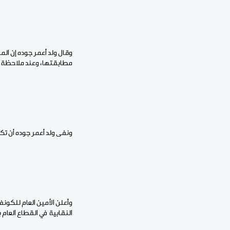
وقال ولد أعمر جوده إن الم
مطابقتها، وعند ملاحظة أ
ونفى ولد أعمر جوده أن تكو
النقابية في القطاع العام بنسبة 30،08%، بعد فرز أكثر من 98% من