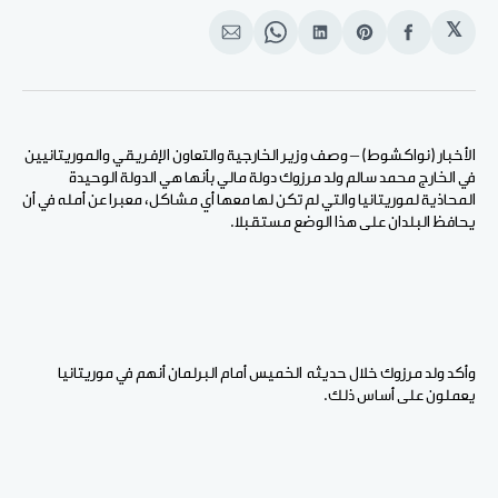
𝕏
انشر
Share
انشر
Share
انشر
على
on
على
on
على
الفيسبوك
Pinterest
لينكد
WhatsApp
الإيميل
إن
الأخبار (نواكشوط) – وصف وزير الخارجية والتعاون الإفريقي والموريتانيين
في الخارج محمد سالم ولد مرزوك دولة مالي بأنها هي الدولة الوحيدة
المحاذية لموريتانيا والتي لم تكن لها معها أي مشاكل، معبرا عن أمله في أن
يحافظ البلدان على هذا الوضع مستقبلا.
وأكد ولد مرزوك خلال حديثه الخميس أمام البرلمان أنهم في موريتانيا
يعملون على أساس ذلك.