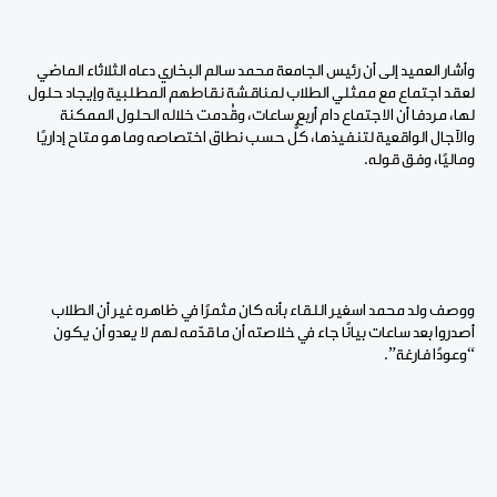
وأشار العميد إلى أن رئيس الجامعة محمد سالم البخاري دعاه الثلاثاء الماضي
لعقد اجتماع مع ممثلي الطلاب لمناقشة نقاطهم المطلبية وإيجاد حلول
لها، مردفا أن الاجتماع دام أربع ساعات، وقُدمت خلاله الحلول الممكنة
والآجال الواقعية لتنفيذها، كلٌّ حسب نطاق اختصاصه وما هو متاح إداريًا
وماليًا، وفق قوله.
ووصف ولد محمد اسغير اللقاء بأنه كان مثمرًا في ظاهره غير أن الطلاب
أصدروا بعد ساعات بيانًا جاء في خلاصته أن ما قدّمه لهم لا يعدو أن يكون
“وعودًا فارغة”.