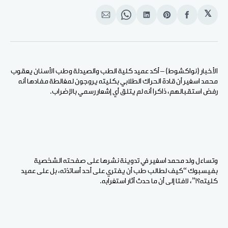
𝕏
انشر
Share
انشر
Share
انشر
على
on
على
on
على
الفيسبوك
Pinterest
لينكد
WhatsApp
الإيميل
إن
الأخبار (نواكشوط) – أكد عميد كلية الطب والصيدلة وطب الأسنان يعقوب
محمد اسغير أن قادة الحراك الطلابي بكليته يروجون لمغالطة مفادها أنه
رفض استقبالهم، ذاكرا أنه لم يتلق أي إشعار رسمي بالإضراب.
وتساءل ولد محمد اسغير في تدوينة نشرها على صفحته الشخصية
بفيسبوك “كيف لطالب طب أن يفتري على أحد أساتذته، بل على عميد
كليته؟!”، لافتا إلى أن ما حدث أثار استغرابه.