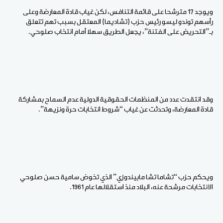
ويوجد 17 مترشحا على قائمة التنافس، لكن غياب قادة المعارضة وعلى
رأسهم توندو ليسو رئيس حزب (تشاديما) المعتقل بسبب تهم تتعلق
بـ”التحريض على الفتنة”، يجعل الطريق سهلا أمام انتخاب صلوحي.
وقد انتقدت عدد من المنظمات الحقوقية الدولية عدم السماح بمشاركة
قادة المعارضة، وتحدثت عن غياب “شروط انتخابات حرة ونزيهة”.
ويحكم حزب “تشاما تشا مابيندوزي” الذي تخوض سامية حسن صلوحي
الانتخابات مرشحة عنه، البلاد منذ استقلالها عام 1961.