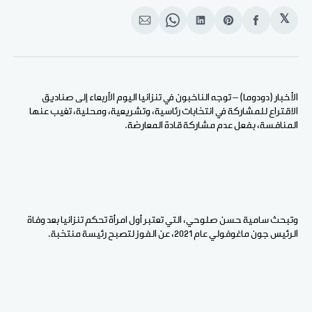
𝕏
انشر
Share
انشر
Share
انشر
على
on
على
on
على
الفيسبوك
Pinterest
لينكد
WhatsApp
الإيميل
إن
الأخبار (دودوما) – توجه الناخبون في تنزانيا اليوم الأربعاء إلى صناديق
الاقتراع للمشاركة في انتخابات رئاسية، وتشريعية، ومحلية، تغيب عنها
المنافسة، بفعل عدم مشاركة قادة المعارضة.
وتبحث سامية حسن صلوحي، التي تعتبر أول امرأة تحكم تنزانيا بعد وفاة
الرئيس جون ماغوفولي عام 2021، عن الفوز لتصبح رئيسة منتخبة.