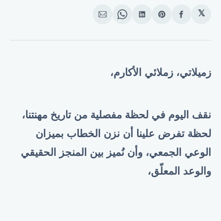
𝕏
انشر
Share
انشر
Share
انشر
على
on
على
on
على
الفيسبوك
Pinterest
لينكد
WhatsApp
الإيميل
إن
زميلاتي، زملائي الأكارم،
نقف اليوم في لحظة مفصلية من تاريخ مهنتنا،
لحظة تفرض علينا أن نزن الخطاب بميزان
الوعي الجمعي، وأن نُميز بين المنجز الحقيقي
والوعد المعلّق،