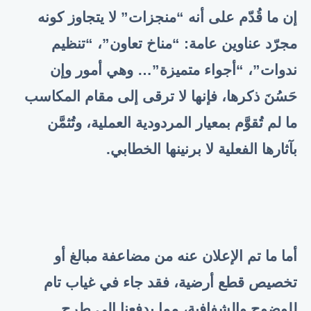
إن ما قُدّم على أنه “منجزات” لا يتجاوز كونه
مجرّد عناوين عامة: “مناخ تعاون”، “تنظيم
ندوات”، “أجواء متميزة”… وهي أمور وإن
حَسُنَ ذكرها، فإنها لا ترقى إلى مقام المكاسب
ما لم تُقوَّم بمعيار المردودية العملية، وتُثمَّن
بآثارها الفعلية لا برنينها الخطابي.
أما ما تم الإعلان عنه من مضاعفة مبالغ أو
تخصيص قطع أرضية، فقد جاء في غياب تام
للوضوح والشفافية، مما يدفعنا إلى طرح