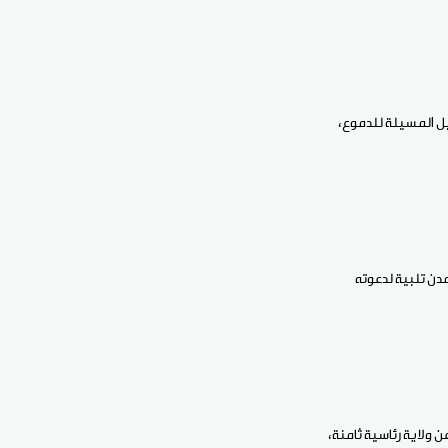
بل المسيلة للدموع،
دن تلبية لدعوته
ي هذه الانتخابات بحثا عن ولاية رئاسية ثامنة،