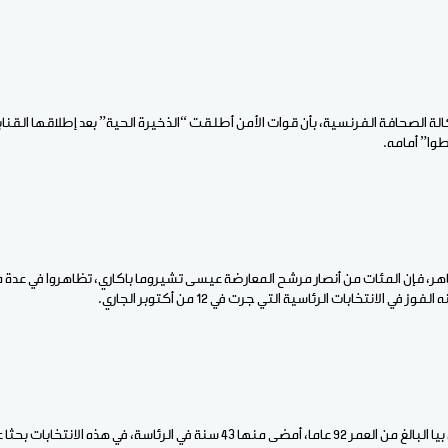
الة الصحافة الفرنسية، بأن قوات الأمن أطلقت “الذخيرة الحية” بعد إطلاقها القنا
، فإن المئات من أنصار مرشح المعارضة عيسى تشيروما باكاري، تظاهروا في عدة م
في الانتخابات الرئاسية التي جرت في 12 من أكتوبر الجاري.
وتثير مشاركة الرئيس بول بيا البالغ من العمر 92 عاما، أمضى منها 43 سنة في الرئاسة، ف