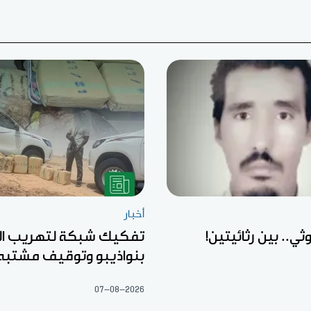
أخبار
ثي.. بين رثائيتين!
تفكيك شبكة لتهريب ال
بنواذيبو وتوقيف مشتبه
07-08-2026