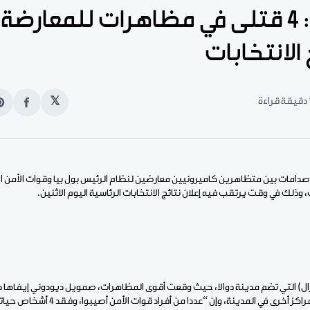
الكاميرون: 4 قتلى في مظاهرات للمعار
 الانتخابات
قراءة
𝕏
انشر
e
على
n
الفيس
t
ذلك في وقت يرتقب فيه إعلان نتائج الانتخابات الرئاسية اليوم الاثنين.
ل) التي تضم مدينة دوالا، حيث وقعت أقوى المظاهرات، صمويل ديودوني إيفاها د
رى في المدينة، وإن “عددا من أفراد قوات الأمن أصيبوا، وفقد 4 أشخاص حياتهم”.